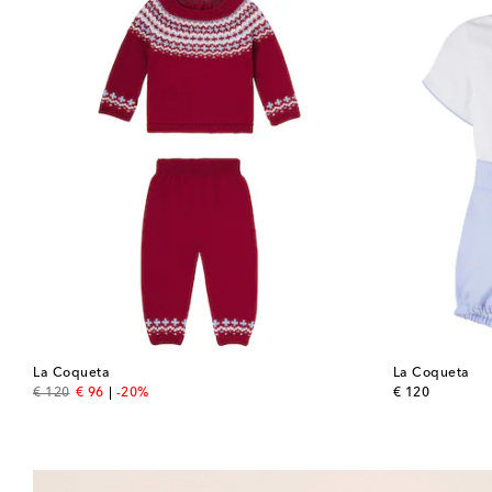
La Coqueta
La Coqueta
original price
discount price
original price
€ 120
€ 96
-20%
€ 120