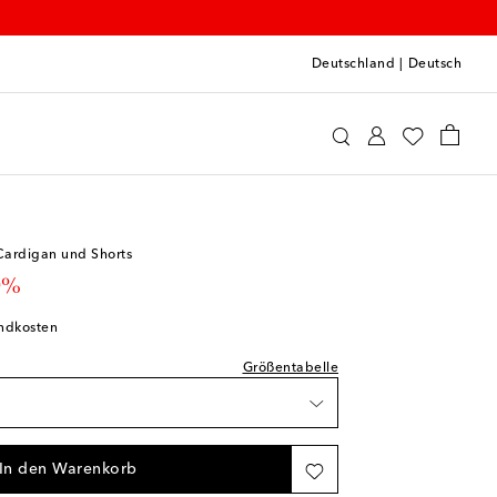
Deutschland
|
Deutsch
queta
Kleidung
Outfits
prechend normal aus
Cardigan und Shorts
ikel
 price
0%
rfügbarkeit
andkosten
rfügbarkeit
Größentabelle
erfügbarkeit
In den Warenkorb