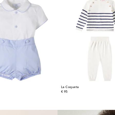
La Coqueta
original price
€ 95