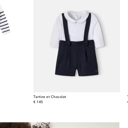
Tartine et Chocolat
original price
€ 145