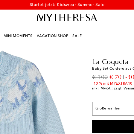
Startet jetzt: Kidswear Summer Sale
MINI MOMENTS
VACATION SHOP
SALE
Kids
Designer
La Co
La Coqueta
Fällt der Größe ents
Baby Set Cordero aus 
M 0 / 50
Letzter Art
original price
discount
€ 100
€ 70
-3
M 3 / 62
Geringe Ve
-10 % mit MYEXTRA10
inkl. MwSt.; zzgl. Vers
M 6 / 68
Geringe Ve
M 12 / 80
Größe wählen
M 18 / 86
Geringe V