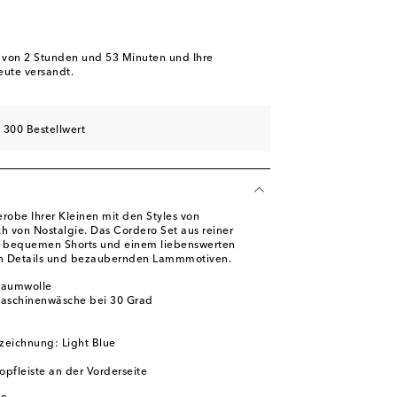
b von
2 Stunden und 53 Minuten
und Ihre
eute versandt.
 300 Bestellwert
robe Ihrer Kleinen mit den Styles von
 von Nostalgie. Das Cordero Set aus reiner
 bequemen Shorts und einem liebenswerten
en Details und bezaubernden Lammmotiven.
Baumwolle
Maschinenwäsche bei 30 Grad
zeichnung: Light Blue
opfleiste an der Vorderseite