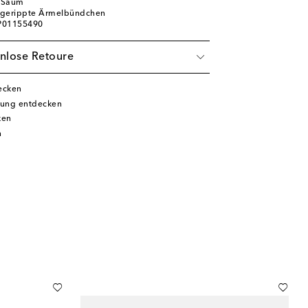
r Saum
 gerippte Ärmelbündchen
 P01155490
nlose Retoure
ecken
dung entdecken
ken
n