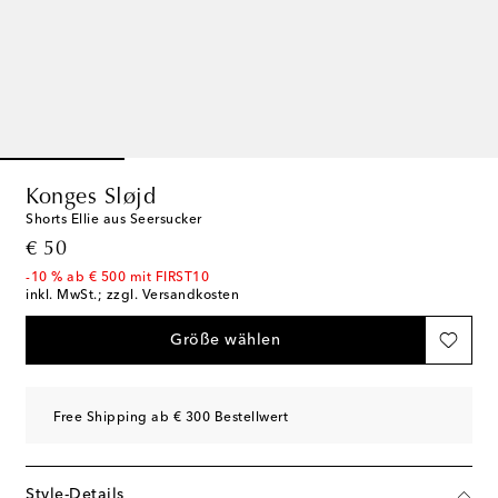
Konges Sløjd
Shorts Ellie aus Seersucker
original price
€ 50
-10 % ab € 500 mit FIRST10
inkl. MwSt.; zzgl. Versandkosten
Größe wählen
Free Shipping ab € 300 Bestellwert
Style-Details