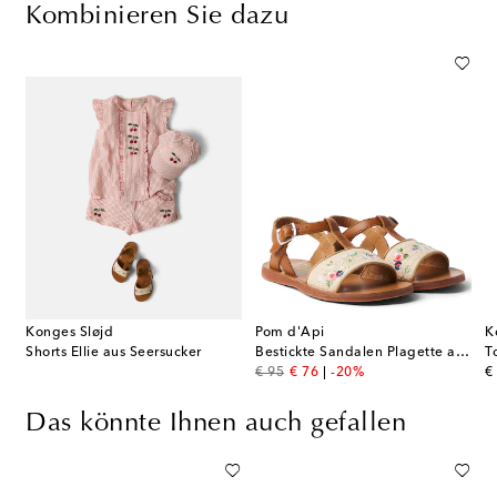
Kombinieren Sie dazu
Konges Sløjd
Pom d'Api
K
Shorts Ellie aus Seersucker
Bestickte Sandalen Plagette aus Leder
T
original price
discount price
or
€ 95
€ 76
-20%
€
Das könnte Ihnen auch gefallen