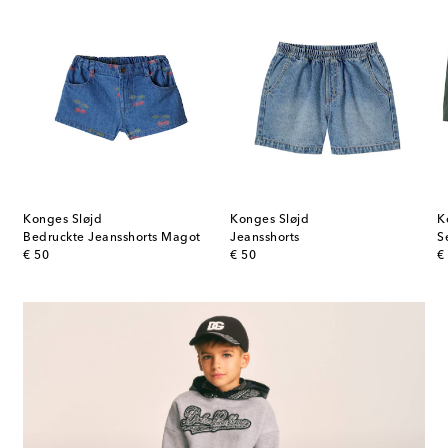
Konges Sløjd
Konges Sløjd
K
Bedruckte Jeansshorts Magot
Jeansshorts
original price
original price
or
€ 50
€ 50
€