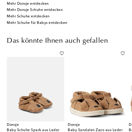
Mehr Donsje entdecken
Mehr Donsje Schuhe entdecken
Mehr Schuhe entdecken
Mehr Schuhe für Babys entdecken
Das könnte Ihnen auch gefallen
Donsje
Donsje
D
rs Vlindy aus Metallic-Leder
Baby Schuhe Spark aus Leder
Baby Sandalen Zazo aus Leder
B