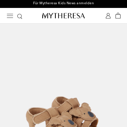
Für Mytheresa Kids News anmelden