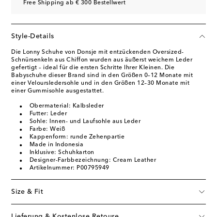
Free Shipping ab € 300 Bestellwert
Style-Details
Die Lonny Schuhe von Donsje mit entzückenden Oversized-
Schnürsenkeln aus Chiffon wurden aus äußerst weichem Leder
gefertigt – ideal für die ersten Schritte Ihrer Kleinen. Die
Babyschuhe dieser Brand sind in den Größen 0–12 Monate mit
einer Veloursledersohle und in den Größen 12–30 Monate mit
einer Gummisohle ausgestattet.
Obermaterial: Kalbsleder
Futter: Leder
Sohle: Innen- und Laufsohle aus Leder
Farbe: Weiß
Kappenform: runde Zehenpartie
Made in Indonesia
Inklusive: Schuhkarton
Designer-Farbbezeichnung: Cream Leather
Artikelnummer: P00795949
Size & Fit
Lieferung & Kostenlose Retoure