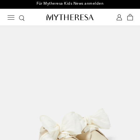
Für Mytheresa Kids News anmelden