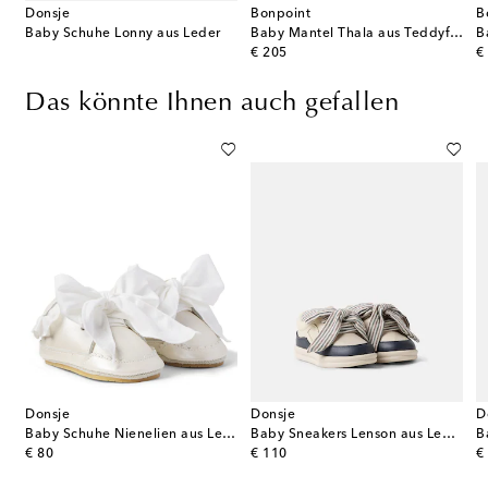
Donsje
Bonpoint
B
Baby Schuhe Lonny aus Leder
Baby Mantel Thala aus Teddyfleece
original price
or
€ 205
€
Das könnte Ihnen auch gefallen
Donsje
Donsje
D
Baby Schuhe Nienelien aus Leder
Baby Sneakers Lenson aus Leder
B
original price
original price
or
€ 80
€ 110
€