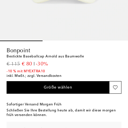
Bonpoint
Bestickte Baseballcap Arnold aus Baumwolle
original price
discount price
€ 115
€ 80
-30%
-10 % mit MYEXTRA10
inkl. MwSt.; zzgl. Versandkosten
Größe wählen
Sofortiger Versand Morgen Früh
Schließen Sie Ihre Bestellung heute ab, damit wir diese morgen
früh versenden können.