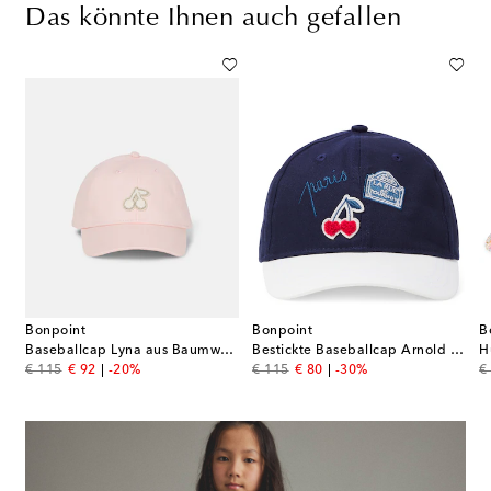
Das könnte Ihnen auch gefallen
Bonpoint
Bonpoint
B
allkappe aus einem Wollgemisch
Baseballcap Lyna aus Baumwolle
Bestickte Baseballcap Arnold aus Baumwolle
H
original price
discount price
original price
discount price
or
€ 115
€ 92
-20%
€ 115
€ 80
-30%
€