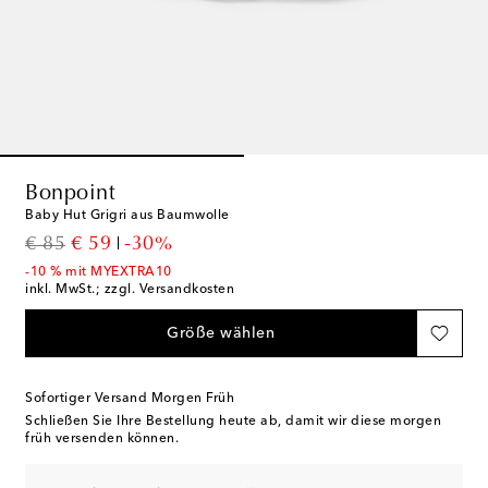
Bonpoint
Baby Hut Grigri aus Baumwolle
original price
discount price
€ 85
€ 59
-30%
-10 % mit MYEXTRA10
inkl. MwSt.; zzgl. Versandkosten
Größe wählen
Sofortiger Versand Morgen Früh
Schließen Sie Ihre Bestellung heute ab, damit wir diese morgen
früh versenden können.