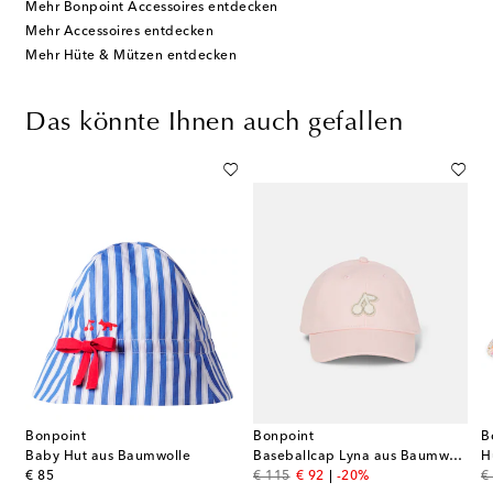
Mehr Bonpoint Accessoires entdecken
Mehr Accessoires entdecken
Mehr Hüte & Mützen entdecken
Das könnte Ihnen auch gefallen
Bonpoint
Bonpoint
B
Baby Hut aus Baumwolle
Baseballcap Lyna aus Baumwolle
H
original price
original price
discount price
or
€ 85
€ 115
€ 92
-20%
€