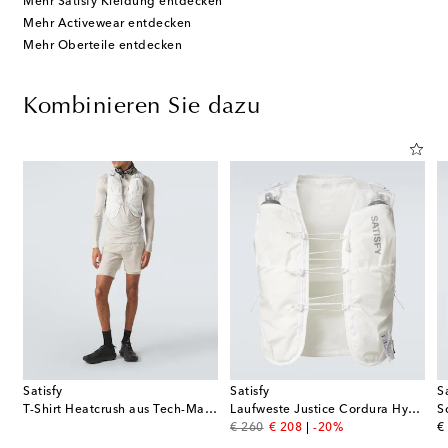
Mehr Satisfy Kleidung entdecken
Mehr Activewear entdecken
Mehr Oberteile entdecken
Kombinieren Sie dazu
Satisfy
Satisfy
S
T-Shirt Heatcrush aus Tech-Material
Laufweste Justice Cordura Hydration 5L
original price
discount price
or
€ 260
€ 208
-20%
€