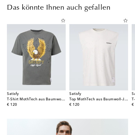
Das könnte Ihnen auch gefallen
Satisfy
Satisfy
S
T-Shirt MothTech aus Baumwoll-Jersey
Top MothTech aus Baumwoll-Jersey
original price
original price
or
€ 120
€ 120
€