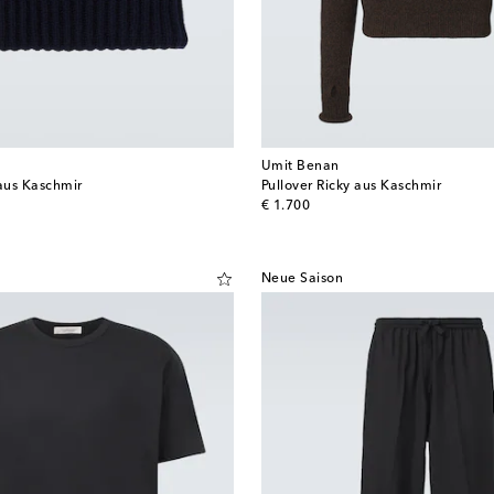
Umit Benan
aus Kaschmir
Pullover Ricky aus Kaschmir
original price
€ 1.700
Neue Saison