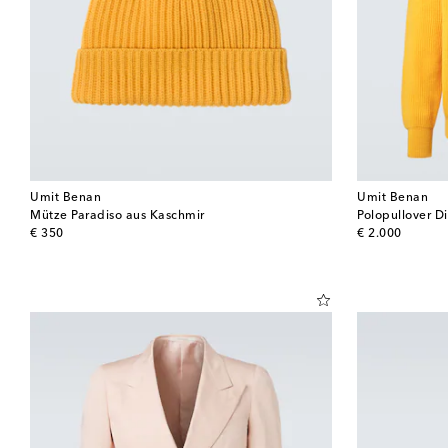
Umit Benan
Umit Benan
Mütze Paradiso aus Kaschmir
Polopullover D
original price
original price
€ 350
€ 2.000