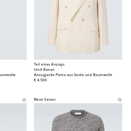
Teil eines Anzugs
Umit Benan
Baumwolle
Anzugjacke Pietro aus Seide und Baumwolle
original price
€ 4.500
Neue Saison