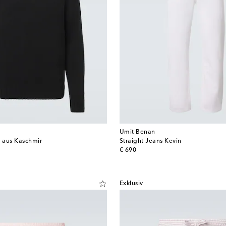
Umit Benan
o aus Kaschmir
Straight Jeans Kevin
original price
€ 690
Exklusiv