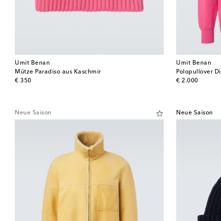
Umit Benan
Umit Benan
Mütze Paradiso aus Kaschmir
Polopullover D
original price
original price
€ 350
€ 2.000
Neue Saison
Neue Saison