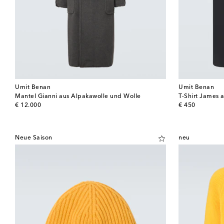
Umit Benan
Umit Benan
Mantel Gianni aus Alpakawolle und Wolle
T-Shirt James 
original price
original price
€ 12.000
€ 450
Neue Saison
neu