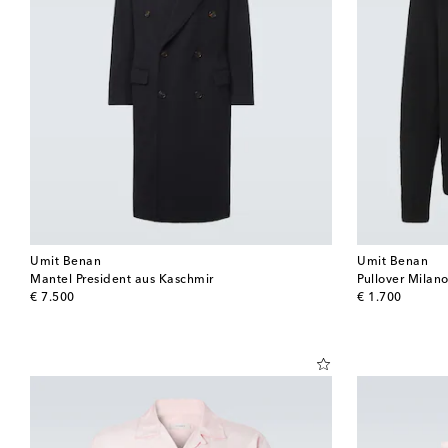
Umit Benan
Umit Benan
Mantel President aus Kaschmir
Pullover Milan
original price
original price
€ 7.500
€ 1.700