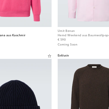
Umit Benan
iana aus Kaschmir
Hemd Weekend aus Baumwollpope
original price
€ 590
Coming Soon
Exklusiv