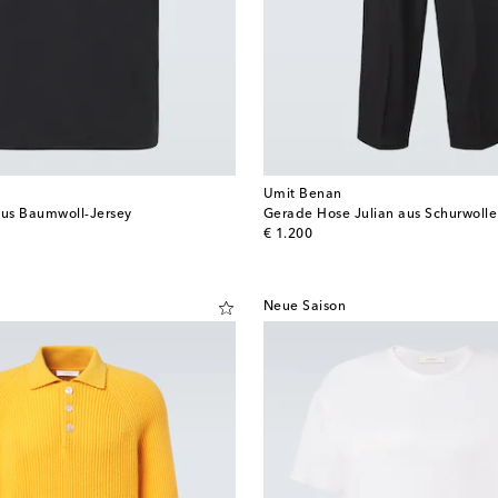
Umit Benan
aus Baumwoll-Jersey
Gerade Hose Julian aus Schurwolle
original price
€ 1.200
Neue Saison