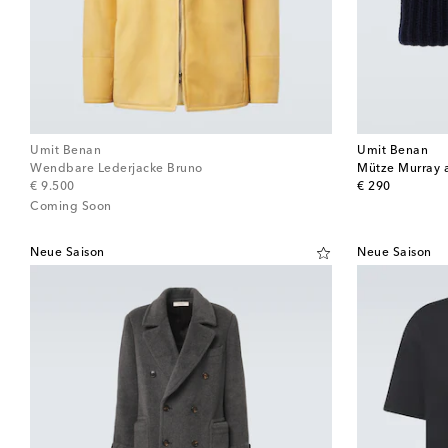
Umit Benan
Umit Benan
Wendbare Lederjacke Bruno
Mütze Murray 
original price
original price
€ 9.500
€ 290
Coming Soon
Neue Saison
Neue Saison