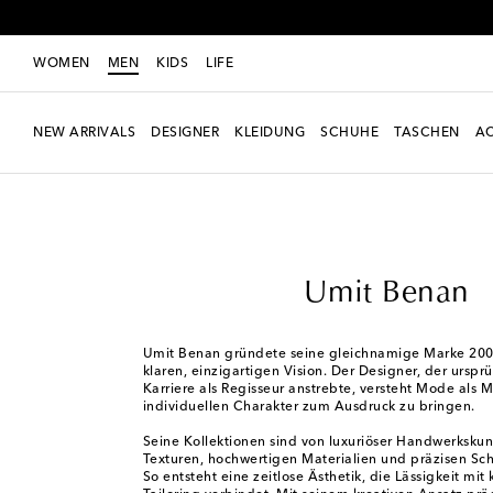
WOMEN
MEN
KIDS
LIFE
NEW ARRIVALS
DESIGNER
KLEIDUNG
SCHUHE
TASCHEN
AC
Men
Designer
Umit Benan
Umit Benan
Umit Benan gründete seine gleichnamige Marke 2009
klaren, einzigartigen Vision. Der Designer, der urspr
Karriere als Regisseur anstrebte, versteht Mode als
individuellen Charakter zum Ausdruck zu bringen.
Seine Kollektionen sind von luxuriöser Handwerkskunst
Texturen, hochwertigen Materialien und präzisen Sch
So entsteht eine zeitlose Ästhetik, die Lässigkeit mit