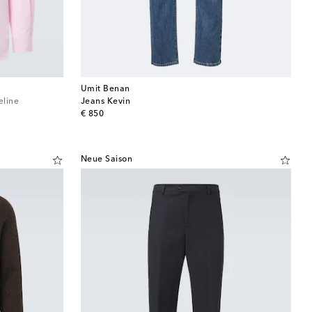
Umit Benan
line
Jeans Kevin
original price
€ 850
Neue Saison