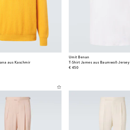
Umit Benan
iana aus Kaschmir
T-Shirt James aus Baumwoll-Jersey
original price
€ 450