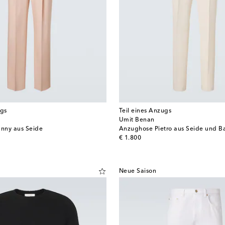
ugs
Teil eines Anzugs
Umit Benan
nny aus Seide
Anzughose Pietro aus Seide und 
original price
€ 1.800
Neue Saison