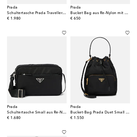
Prada
Prada
Schultertasche Prada Traveller Small aus Re-Nylon
Bucket Bag aus Re-Nylon mit Saffiano-Leder
original price
original price
€ 1.980
€ 650
Prada
Prada
Schultertasche Small aus Re-Nylon
Bucket-Bag Prada Duet Small aus Re-Nylon
original price
original price
€ 1.680
€ 1.550