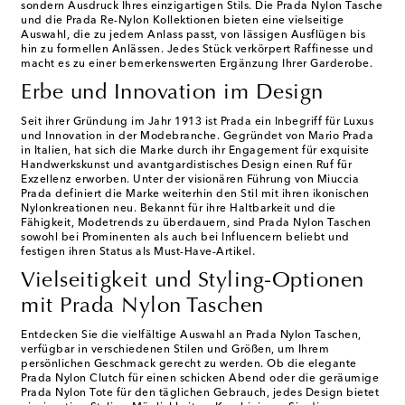
sondern Ausdruck Ihres einzigartigen Stils. Die Prada Nylon Tasche
und die Prada Re-Nylon Kollektionen bieten eine vielseitige
Auswahl, die zu jedem Anlass passt, von lässigen Ausflügen bis
hin zu formellen Anlässen. Jedes Stück verkörpert Raffinesse und
macht es zu einer bemerkenswerten Ergänzung Ihrer Garderobe.
Erbe und Innovation im Design
Seit ihrer Gründung im Jahr 1913 ist Prada ein Inbegriff für Luxus
und Innovation in der Modebranche. Gegründet von Mario Prada
in Italien, hat sich die Marke durch ihr Engagement für exquisite
Handwerkskunst und avantgardistisches Design einen Ruf für
Exzellenz erworben. Unter der visionären Führung von Miuccia
Prada definiert die Marke weiterhin den Stil mit ihren ikonischen
Nylonkreationen neu. Bekannt für ihre Haltbarkeit und die
Fähigkeit, Modetrends zu überdauern, sind Prada Nylon Taschen
sowohl bei Prominenten als auch bei Influencern beliebt und
festigen ihren Status als Must-Have-Artikel.
Vielseitigkeit und Styling-Optionen
mit Prada Nylon Taschen
Entdecken Sie die vielfältige Auswahl an Prada Nylon Taschen,
verfügbar in verschiedenen Stilen und Größen, um Ihrem
persönlichen Geschmack gerecht zu werden. Ob die elegante
Prada Nylon Clutch für einen schicken Abend oder die geräumige
Prada Nylon Tote für den täglichen Gebrauch, jedes Design bietet