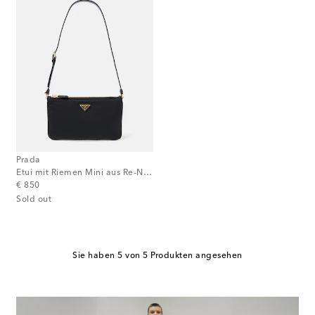
Prada
Etui mit Riemen Mini aus Re-Nylon
original price
€ 850
Sold out
Sie haben 5 von 5 Produkten angesehen