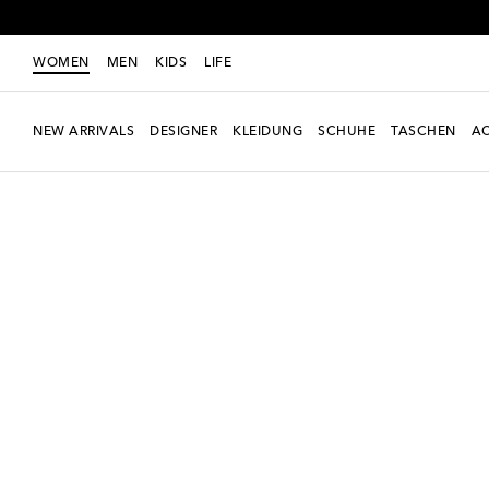
WOMEN
MEN
KIDS
LIFE
NEW ARRIVALS
DESIGNER
KLEIDUNG
SCHUHE
TASCHEN
AC
Women
Unverzichtbare Styles
Prada Cleo Tasche