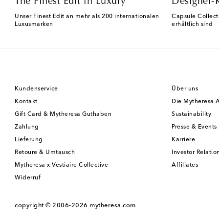
The Finest Edit in Luxury
Designer-
Unser Finest Edit an mehr als 200 internationalen
Capsule Collect
Luxusmarken
erhältlich sind
Kundenservice
Über uns
Kontakt
Die Mytheresa 
Gift Card & Mytheresa Guthaben
Sustainability
Zahlung
Presse & Events
Lieferung
Karriere
Retoure & Umtausch
Investor Relatio
Mytheresa x Vestiaire Collective
Affiliates
Widerruf
copyright © 2006-2026
mytheresa.com