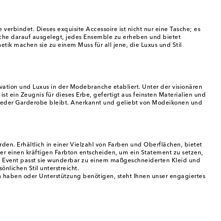
verbindet. Dieses exquisite Accessoire ist nicht nur eine Tasche; es
Tasche darauf ausgelegt, jedes Ensemble zu erheben und bietet
hetik machen sie zu einem Muss für all jene, die Luxus und Stil
ovation und Luxus in der Modebranche etabliert. Unter der visionären
t ein Zeugnis für dieses Erbe, gefertigt aus feinsten Materialien und
 in jeder Garderobe bleibt. Anerkannt und geliebt von Modeikonen und
en. Erhältlich in einer Vielzahl von Farben und Oberflächen, bietet
der einen kräftigen Farbton entscheiden, um ein Statement zu setzen,
les Event passt sie wunderbar zu einem maßgeschneiderten Kleid und
nlichen Stil unterstreicht.
gen haben oder Unterstützung benötigen, steht Ihnen unser engagiertes