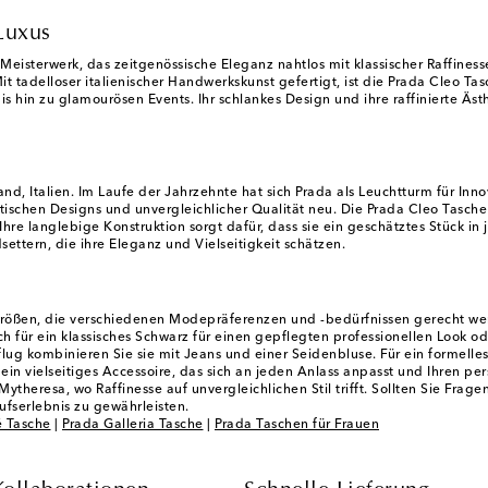
Luxus
eisterwerk, das zeitgenössische Eleganz nahtlos mit klassischer Raffinesse 
it tadelloser italienischer Handwerkskunst gefertigt, ist die Prada Cleo 
bis hin zu glamourösen Events. Ihr schlankes Design und ihre raffinierte Äst
nd, Italien. Im Laufe der Jahrzehnte hat sich Prada als Leuchtturm für Inn
schen Designs und unvergleichlicher Qualität neu. Die Prada Cleo Tasche is
. Ihre langlebige Konstruktion sorgt dafür, dass sie ein geschätztes Stück
settern, die ihre Eleganz und Vielseitigkeit schätzen.
 Größen, die verschiedenen Modepräferenzen und -bedürfnissen gerecht werd
ch für ein klassisches Schwarz für einen gepflegten professionellen Look o
sflug kombinieren Sie sie mit Jeans und einer Seidenbluse. Für ein formel
n vielseitiges Accessoire, das sich an jeden Anlass anpasst und Ihren persö
ytheresa, wo Raffinesse auf unvergleichlichen Stil trifft. Sollten Sie Fra
fserlebnis zu gewährleisten.
 Tasche
|
Prada Galleria Tasche
|
Prada Taschen für Frauen