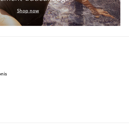
Shop now
bnis