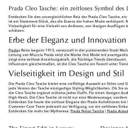
Prada Cleo Tasche: ein zeitloses Symbol des 
Entdecken Sie den unvergleichlichen Reiz der Prada Cleo Tasche, ein M
ist ein Statement-Stück, das die Essenz der hohen Mode verkörpert. M
Vielseitigkeit für eine Vielzahl von Anlässen, von lässigen Ausflügen 
schätzen.
Erbe der Eleganz und Innovation
Prada
s Reise begann 1913, verwurzelt in der pulsierenden Stadt Maila
Leitung von Miuccia Prada setzt die Marke ihre Mode mit avantgardisti
zeigt eine zeitlose Anziehungskraft, die flüchtige Trends überdauert
Influencern gleichermaßen, ist die Cleo Tasche ein Favorit unter Trend
Vielseitigkeit im Design und Stil
Die Prada Cleo Tasche bietet eine vielfältige Auswahl an Stilen und
jede Version der Tasche einzigartige Styling-Möglichkeiten. Ob Sie si
die Cleo Tasche ergänzt mühelos jedes Outfit. Für einen lässigen Au
High Heels. Die Cleo Tasche ist nicht nur eine Modeaussage, sondern ei
Entdecken Sie heute die zeitlose Eleganz der Prada-Kollektionen bei M
Customer Care Team jederzeit zur Verfügung, um ein nahtloses Einkau
Entdecken Sie mehr bei Mytheresa:
Prada Nylon Tasche
|
Prada Arqué