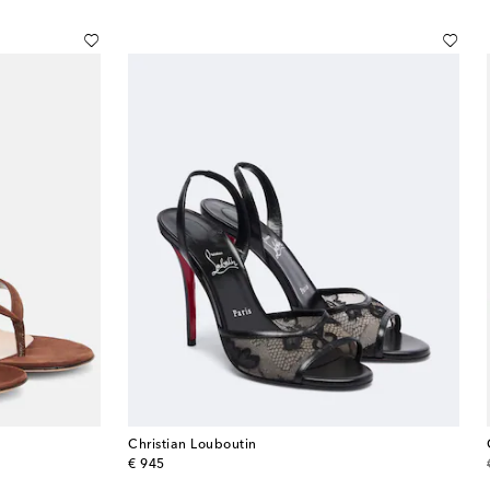
Christian Louboutin
original price
€ 945