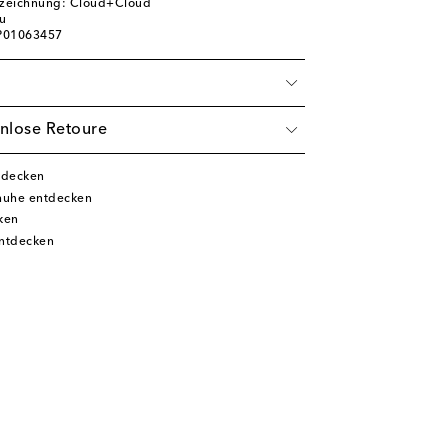
ezeichnung: Cloud+Cloud
au
 P01063457
nlose Retoure
tdecken
chuhe entdecken
ken
ntdecken