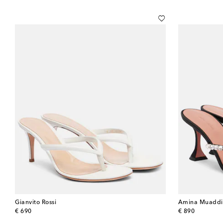
Gianvito Rossi
Amina Muaddi
original price
original price
€ 690
€ 890