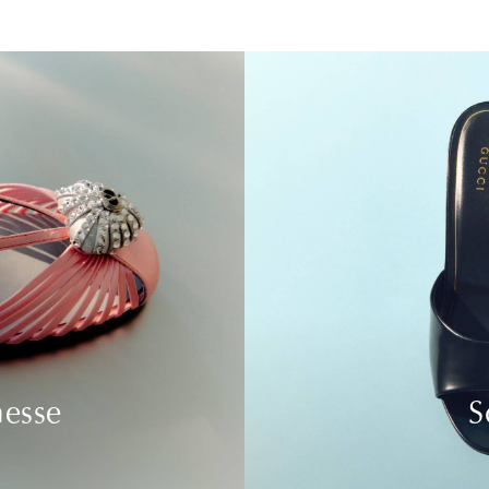
nesse
S