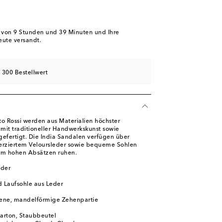
schliste
hliste
hliste
b von
9 Stunden und 39 Minuten
und Ihre
eute versandt.
 300 Bestellwert
to Rossi werden aus Materialien höchster
mit traditioneller Handwerkskunst sowie
gefertigt. Die India Sandalen verfügen über
verziertem Veloursleder sowie bequeme Sohlen
 mm hohen Absätzen ruhen.
eder
d Laufsohle aus Leder
ene, mandelförmige Zehenpartie
karton, Staubbeutel