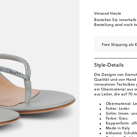
EU 40.5
Auf die Wun
EU 41
Auf die Wunsc
Versand Heute
EU 42
Auf die Wunsc
Bestellen Sie innerhal
Bestellung wird noch h
Free Shipping ab €
Style-Details
Die Designs von Gianvi
Qualität und von Hand 
innovativen Techniken 
ein Obermaterial aus 
aus Leder, die auf 70
Obermaterial: L
Futter: Leder
Sohle: Innen- un
Farbe: Grau
Kappenform: off
Made in Italy
Inklusive: Schuh