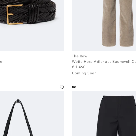
The Row
er
Weite Hose Adler aus Baumwoll-C
original price
€ 1.460
Coming Soon
neu