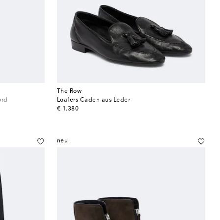
The Row
ord
Loafers Caden aus Leder
original price
€ 1.380
neu