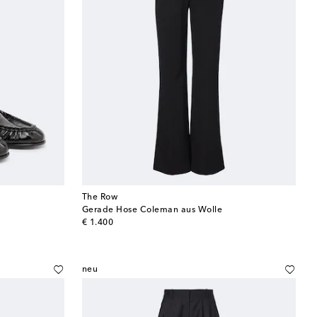
The Row
Gerade Hose Coleman aus Wolle
original price
€ 1.400
neu