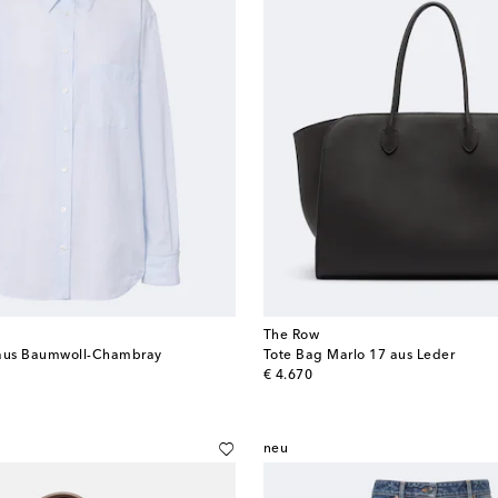
The Row
aus Baumwoll-Chambray
Tote Bag Marlo 17 aus Leder
original price
€ 4.670
neu