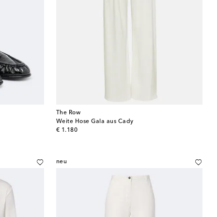
The Row
Weite Hose Gala aus Cady
original price
€ 1.180
neu