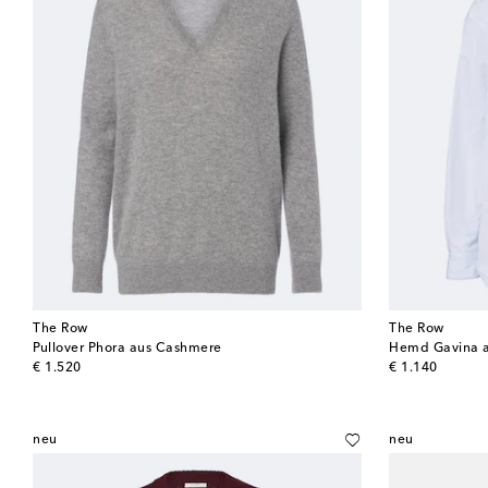
The Row
The Row
Pullover Phora aus Cashmere
Hemd Gavina 
original price
original price
€ 1.520
€ 1.140
neu
neu