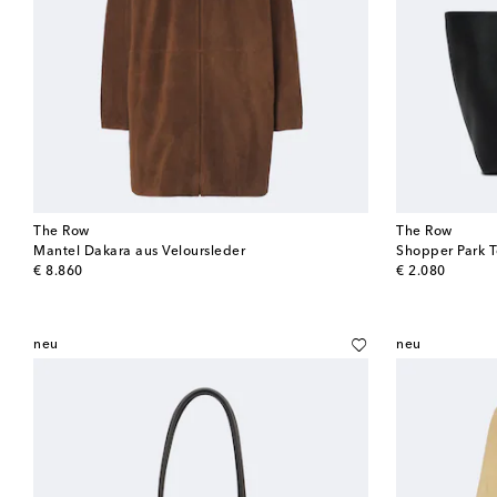
The Row
The Row
Mantel Dakara aus Veloursleder
Shopper Park T
original price
original price
€ 8.860
€ 2.080
neu
neu