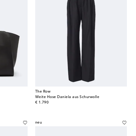
The Row
Weite Hose Daniela aus Schurwolle
original price
€ 1.790
neu