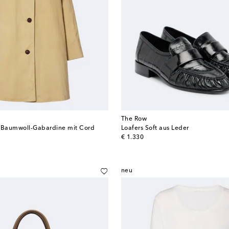
The Row
s Baumwoll-Gabardine mit Cord
Loafers Soft aus Leder
original price
€ 1.330
neu