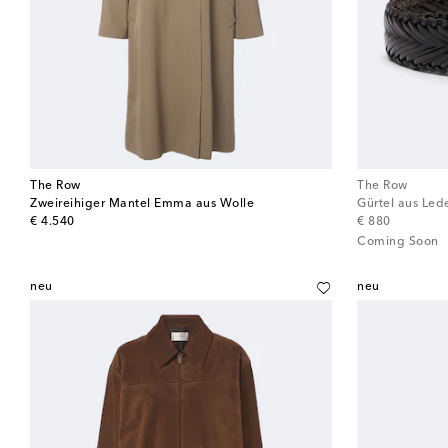
The Row
The Row
Zweireihiger Mantel Emma aus Wolle
Gürtel aus Led
original price
original price
€ 4.540
€ 880
Coming Soon
neu
neu