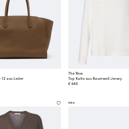
The Row
 12 aus Leder
Top Kalto aus Baumwoll-Jersey
original price
€ 640
neu