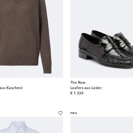
The Row
 aus Kaschmir
Loafers aus Leder
original price
€ 1.330
neu