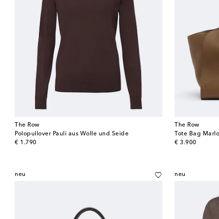
The Row
The Row
Polopullover Pauli aus Wolle und Seide
Tote Bag Marlo
original price
original price
€ 1.790
€ 3.900
neu
neu