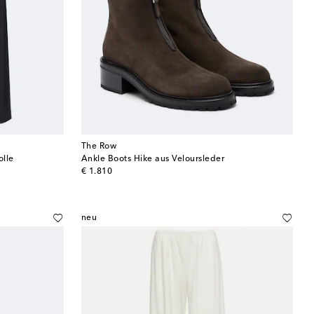
The Row
lle
Ankle Boots Hike aus Veloursleder
original price
€ 1.810
neu