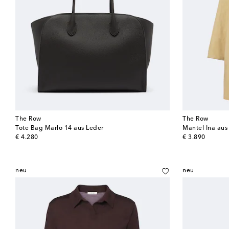
The Row
The Row
Tote Bag Marlo 14 aus Leder
Mantel Ina au
original price
original price
€ 4.280
€ 3.890
neu
neu