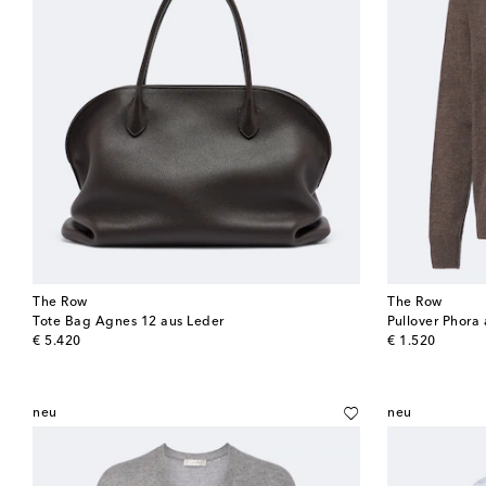
The Row
The Row
Tote Bag Agnes 12 aus Leder
Pullover Phora
original price
original price
€ 5.420
€ 1.520
neu
neu