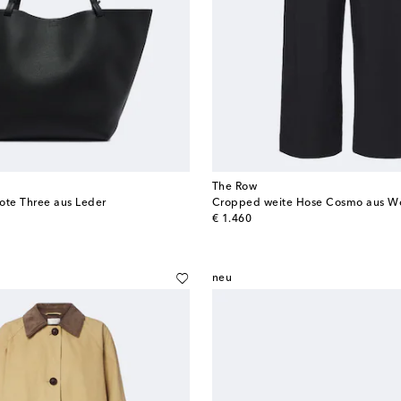
The Row
ote Three aus Leder
Cropped weite Hose Cosmo aus Wo
original price
€ 1.460
neu