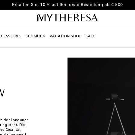
Erhalten Sie -10 % auf Ihre erste Bestellung ab € 500
CESSOIRES
SCHMUCK
VACATION SHOP
SALE
ch der Londoner
ing steht. Die
se Qualität,
 Hauptaugenmerk