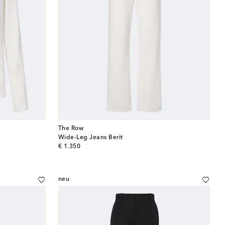
The Row
Wide-Leg Jeans Berit
original price
€ 1.350
neu