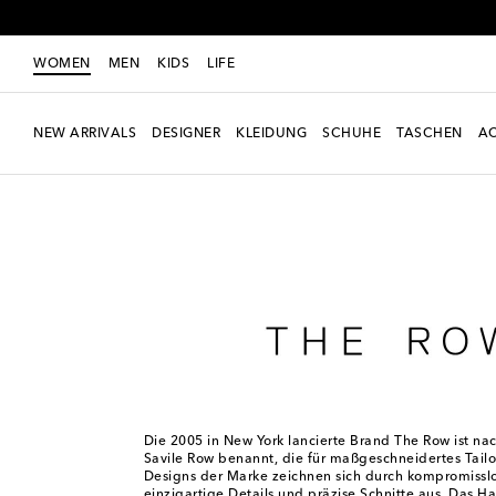
WOMEN
MEN
KIDS
LIFE
NEW ARRIVALS
DESIGNER
KLEIDUNG
SCHUHE
TASCHEN
AC
Women
Designer
The Row
Die 2005 in New York lancierte Brand The Row ist na
Savile Row benannt, die für maßgeschneidertes Tailor
Designs der Marke zeichnen sich durch kompromisslo
einzigartige Details und präzise Schnitte aus. Das