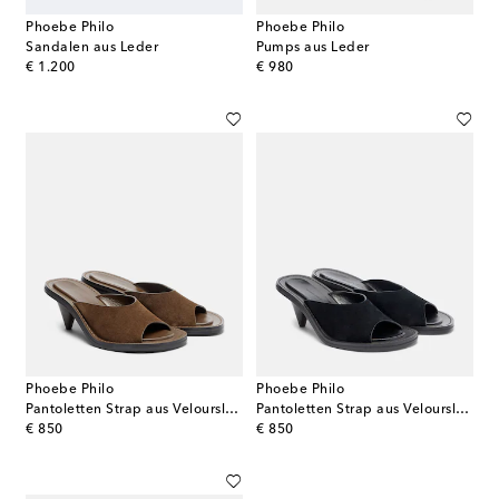
Phoebe Philo
Phoebe Philo
Sandalen aus Leder
Pumps aus Leder
original price
original price
€ 1.200
€ 980
Phoebe Philo
Phoebe Philo
Pantoletten Strap aus Veloursleder
Pantoletten Strap aus Veloursleder
original price
original price
€ 850
€ 850