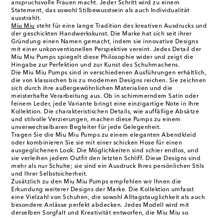
anspruchsvolle Frauen macht. Jeder Schritt wird zu einem
Statement, das sowohl Stilbewusstsein als auch Individualität
ausstrahlt.
Miu Miu
steht für eine lange Tradition des kreativen Ausdrucks und
der geschickten Handwerkskunst. Die Marke hat sich seit ihrer
Gründung einen Namen gemacht, indem sie innovative Designs
mit einer unkonventionellen Perspektive vereint. Jedes Detail der
Miu Miu Pumps spiegelt diese Philosophie wider und zeigt die
Hingabe zur Perfektion und zur Kunst des Schuhmachens.
Die Miu Miu Pumps sind in verschiedenen Ausführungen erhältlich,
die von klassischen bis zu modernen Designs reichen. Sie zeichnen
sich durch ihre außergewöhnlichen Materialien und die
meisterhafte Verarbeitung aus. Ob in schimmerndem Satin oder
feinem Leder, jede Variante bringt eine einzigartige Note in Ihre
Kollektion. Die charakteristischen Details, wie auffällige Absätze
und stilvolle Verzierungen, machen diese Pumps zu einem
unverwechselbaren Begleiter für jede Gelegenheit.
Tragen Sie die Miu Miu Pumps zu einem eleganten Abendkleid
oder kombinieren Sie sie mit einer schicken Hose für einen
ausgeglichenen Look. Die Möglichkeiten sind schier endlos, und
sie verleihen jedem Outfit den letzten Schliff. Diese Designs sind
mehr als nur Schuhe; sie sind ein Ausdruck Ihres persönlichen Stils
und Ihrer Selbstsicherheit.
Zusätzlich zu den Miu Miu Pumps empfehlen wir Ihnen die
Erkundung weiterer Designs der Marke. Die Kollektion umfasst
eine Vielzahl von Schuhen, die sowohl Alltagstauglichkeit als auch
besondere Anlässe perfekt abdecken. Jedes Modell wird mit
derselben Sorgfalt und Kreativität entworfen, die Miu Miu so