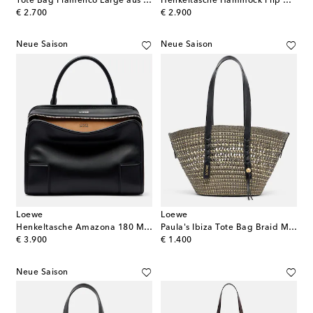
Tote Bag Flamenco Large aus Leder
Henkeltasche Hammock Flip Medium aus Leder
original price
original price
€ 2.700
€ 2.900
Neue Saison
Neue Saison
Loewe
Loewe
Henkeltasche Amazona 180 Medium aus Leder
Paula's Ibiza Tote Bag Braid Medium
original price
original price
€ 3.900
€ 1.400
Neue Saison