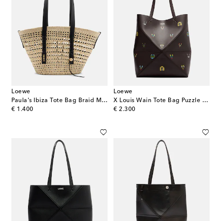
Loewe
Loewe
Paula's Ibiza Tote Bag Braid Medium
X Louis Wain Tote Bag Puzzle Fold Cats aus Leder
original price
original price
€ 1.400
€ 2.300