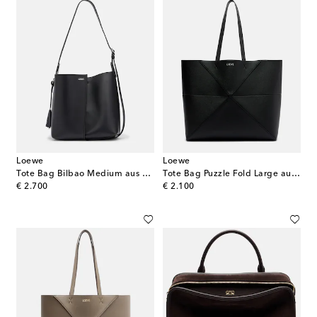
Loewe
Loewe
Tote Bag Bilbao Medium aus Leder
Tote Bag Puzzle Fold Large aus Leder
original price
original price
€ 2.700
€ 2.100