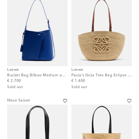
Loewe
Loewe
Bucket Bag Bilbao Medium aus Leder
Paula's Ibiza Tote Bag Eclipse Medium
original price
original price
€ 2.700
€ 1.400
Sold out
Sold out
Neue Saison