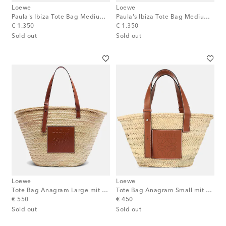
Loewe
Loewe
Paula's Ibiza Tote Bag Medium aus Raffiabast
Paula's Ibiza Tote Bag Medium aus Raffiabast
original price
original price
€ 1.350
€ 1.350
Sold out
Sold out
Loewe
Loewe
Tote Bag Anagram Large mit Leder
Tote Bag Anagram Small mit Leder
original price
original price
€ 550
€ 450
Sold out
Sold out