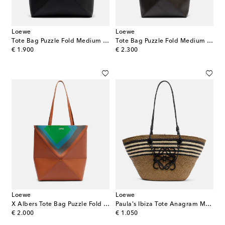
Loewe
Loewe
Tote Bag Puzzle Fold Medium aus Leder
Tote Bag Puzzle Fold Medium aus Leder
original price
original price
€ 1.900
€ 2.300
Loewe
Loewe
X Albers Tote Bag Puzzle Fold Medium aus Leder
Paula's Ibiza Tote Anagram Medium
original price
original price
€ 2.000
€ 1.050