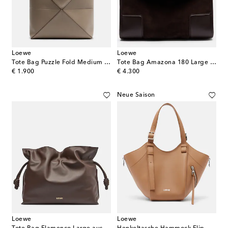
Loewe
Loewe
Tote Bag Puzzle Fold Medium aus Leder
Tote Bag Amazona 180 Large aus Veloursleder
original price
original price
€ 1.900
€ 4.300
Neue Saison
Loewe
Loewe