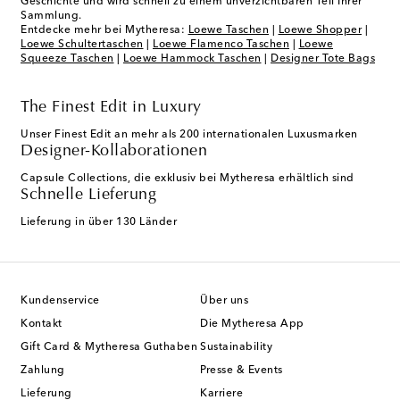
Geschichte und wird schnell zu einem unverzichtbaren Teil Ihrer
Sammlung.
Entdecke mehr bei Mytheresa:
Loewe Taschen
|
Loewe Shopper
|
Loewe Schultertaschen
|
Loewe Flamenco Taschen
|
Loewe
Squeeze Taschen
|
Loewe Hammock Taschen
|
Designer Tote Bags
The Finest Edit in Luxury
Unser Finest Edit an mehr als 200 internationalen Luxusmarken
Designer-Kollaborationen
Capsule Collections, die exklusiv bei Mytheresa erhältlich sind
Schnelle Lieferung
Lieferung in über 130 Länder
Kundenservice
Über uns
Kontakt
Die Mytheresa App
Gift Card & Mytheresa Guthaben
Sustainability
Zahlung
Presse & Events
Lieferung
Karriere