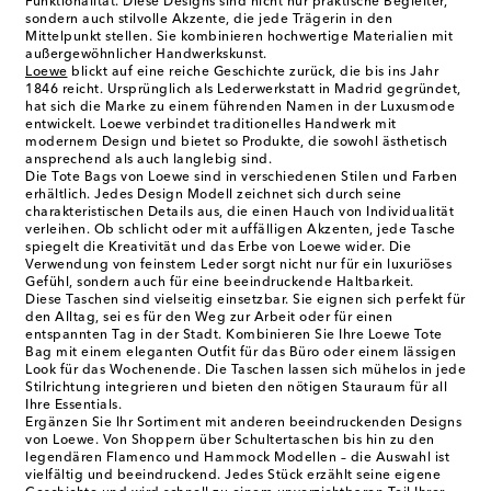
Funktionalität. Diese Designs sind nicht nur praktische Begleiter,
sondern auch stilvolle Akzente, die jede Trägerin in den
Mittelpunkt stellen. Sie kombinieren hochwertige Materialien mit
außergewöhnlicher Handwerkskunst.
Loewe
blickt auf eine reiche Geschichte zurück, die bis ins Jahr
1846 reicht. Ursprünglich als Lederwerkstatt in Madrid gegründet,
hat sich die Marke zu einem führenden Namen in der Luxusmode
entwickelt. Loewe verbindet traditionelles Handwerk mit
modernem Design und bietet so Produkte, die sowohl ästhetisch
ansprechend als auch langlebig sind.
Die Tote Bags von Loewe sind in verschiedenen Stilen und Farben
erhältlich. Jedes Design Modell zeichnet sich durch seine
charakteristischen Details aus, die einen Hauch von Individualität
verleihen. Ob schlicht oder mit auffälligen Akzenten, jede Tasche
spiegelt die Kreativität und das Erbe von Loewe wider. Die
Verwendung von feinstem Leder sorgt nicht nur für ein luxuriöses
Gefühl, sondern auch für eine beeindruckende Haltbarkeit.
Diese Taschen sind vielseitig einsetzbar. Sie eignen sich perfekt für
den Alltag, sei es für den Weg zur Arbeit oder für einen
entspannten Tag in der Stadt. Kombinieren Sie Ihre Loewe Tote
Bag mit einem eleganten Outfit für das Büro oder einem lässigen
Look für das Wochenende. Die Taschen lassen sich mühelos in jede
Stilrichtung integrieren und bieten den nötigen Stauraum für all
Ihre Essentials.
Ergänzen Sie Ihr Sortiment mit anderen beeindruckenden Designs
von Loewe. Von Shoppern über Schultertaschen bis hin zu den
legendären Flamenco und Hammock Modellen – die Auswahl ist
vielfältig und beeindruckend. Jedes Stück erzählt seine eigene