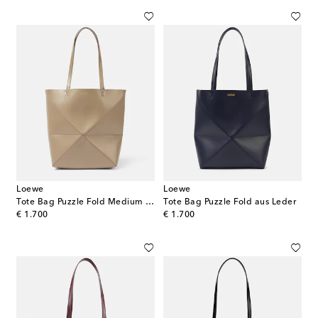
Loewe
Loewe
Tote Bag Puzzle Fold Medium aus Leder
Tote Bag Puzzle Fold aus Leder
original price
original price
€ 1.700
€ 1.700