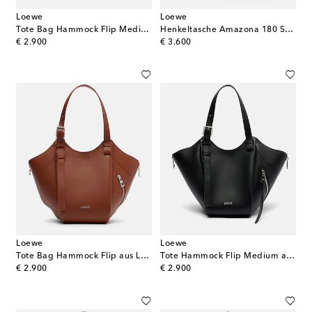
Loewe
Loewe
Tote Bag Hammock Flip Medium aus Leder
Henkeltasche Amazona 180 Small aus Leder
original price
original price
€ 2.900
€ 3.600
Loewe
Loewe
Tote Bag Hammock Flip aus Leder
Tote Hammock Flip Medium aus Leder
original price
original price
€ 2.900
€ 2.900