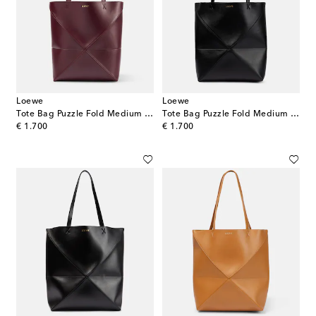
Loewe
Loewe
Tote Bag Puzzle Fold Medium aus Leder
Tote Bag Puzzle Fold Medium aus Leder
original price
original price
€ 1.700
€ 1.700