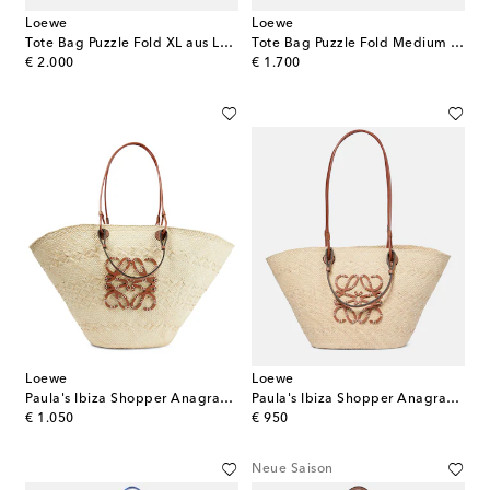
Loewe
Loewe
Tote Bag Puzzle Fold XL aus Leder
Tote Bag Puzzle Fold Medium aus Leder
original price
original price
€ 2.000
€ 1.700
Loewe
Loewe
Paula's Ibiza Shopper Anagram Large
Paula's Ibiza Shopper Anagram Medium
original price
original price
€ 1.050
€ 950
Neue Saison