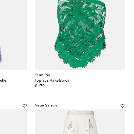
Farm Rio
olle
Top aus Häkelstrick
original price
€ 170
Neue Saison