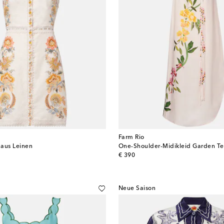
Farm Rio
 aus Leinen
original price
€ 390
Neue Saison