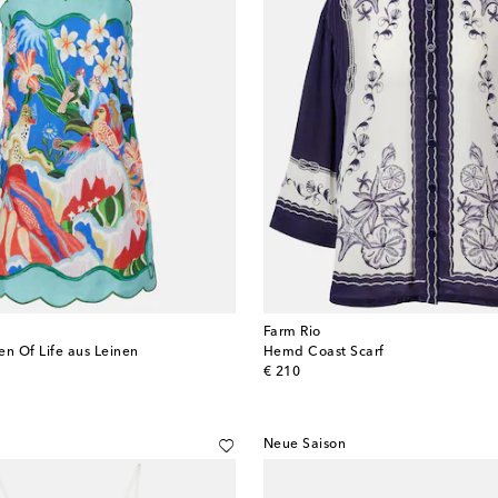
Farm Rio
en Of Life aus Leinen
Hemd Coast Scarf
original price
€ 210
Neue Saison