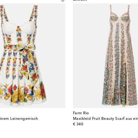
Farm Rio
 einem Leinengemisch
original price
€ 340