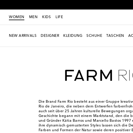
WOMEN
MEN
KIDS
LIFE
NEW ARRIVALS
DESIGNER
KLEIDUNG
SCHUHE
TASCHEN
AC
Women
Designer
Farm Rio
Die Brand Farm Rio besteht aus einer Gruppe kreati
Rio de Janeiro, die neben dem Entwerfen farbenfr
auch seit über 25 Jahren kulturelle Bewegungen orga
Geschichte begann mit einem Marktstand, den die 
und Gründer Kátia Barros und Marcello Bastos 1997 e
ihre dynamisch gemusterten Styles lassen sich die De
Farben und Formen der Natur sowie deren positiver 