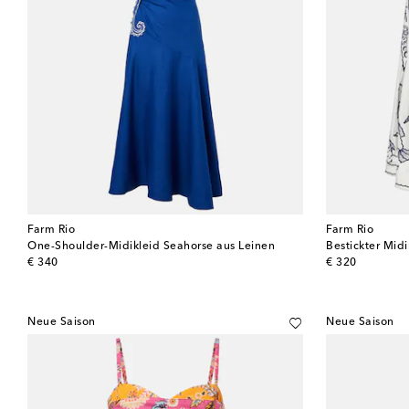
Farm Rio
Farm Rio
One-Shoulder-Midikleid Seahorse aus Leinen
Bestickter Mid
original price
original price
€ 340
€ 320
Neue Saison
Neue Saison