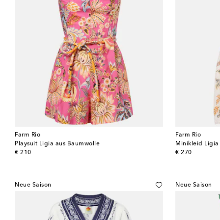
Farm Rio
Farm Rio
Playsuit Ligia aus Baumwolle
Minikleid Ligia
original price
original price
€ 210
€ 270
Neue Saison
Neue Saison