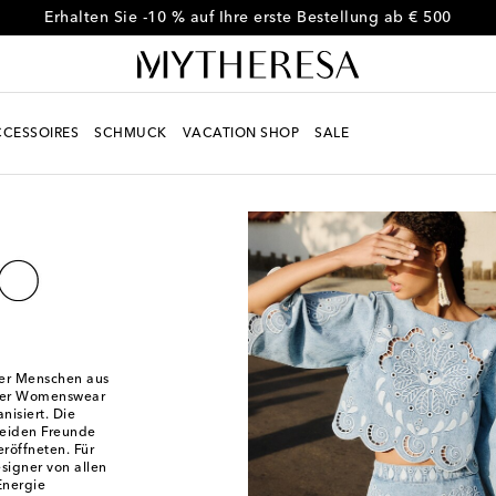
Erhalten Sie -10 % auf Ihre erste Bestellung ab € 500
CESSOIRES
SCHMUCK
VACATION SHOP
SALE
ver Menschen aus
oher Womenswear
nisiert. Die
beiden Freunde
röffneten. Für
signer von allen
Energie