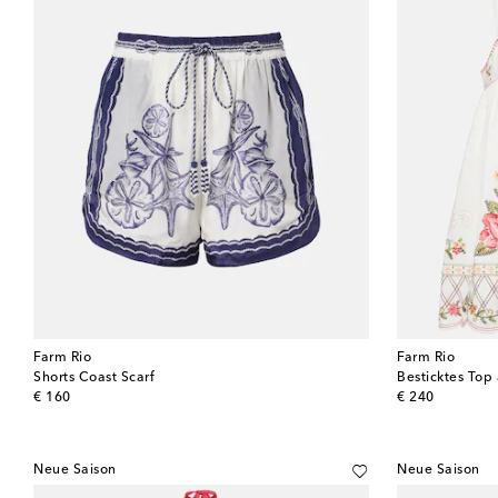
Farm Rio
Farm Rio
Shorts Coast Scarf
Besticktes Top
original price
original price
€ 160
€ 240
Neue Saison
Neue Saison