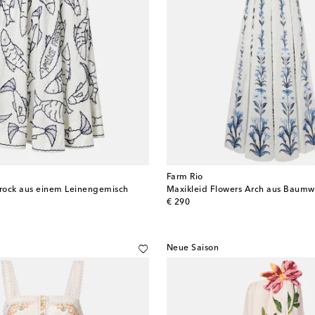
Farm Rio
irock aus einem Leinengemisch
Maxikleid Flowers Arch aus Baumw
original price
€ 290
Neue Saison