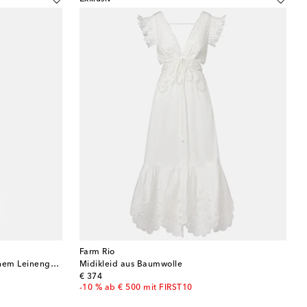
Farm Rio
Maxikleid Fruit Beauty Scarf aus einem Leinengemisch
Midikleid aus Baumwolle
original price
€ 374
-10 % ab € 500 mit FIRST10