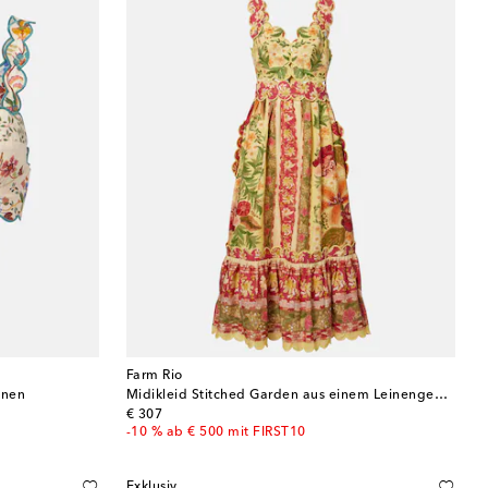
Farm Rio
inen
Midikleid Stitched Garden aus einem Leinengemisch
original price
€ 307
-10 % ab € 500 mit FIRST10
Exklusiv