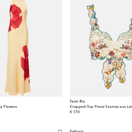
Farm Rio
y Flowers
Cropped-Top Floral Scarves aus Le
original price
€ 170
Exklusiv