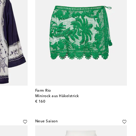
Farm Rio
Minirock aus Häkelstrick
original price
€ 160
Neue Saison