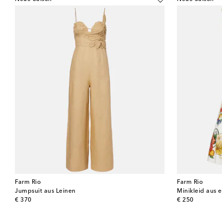
Farm Rio
Farm Rio
Jumpsuit aus Leinen
Minikleid aus
original price
original price
€ 370
€ 250