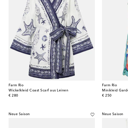
Farm Rio
Farm Rio
Wickelkleid Coast Scarf aus Leinen
Minikleid Gard
original price
original price
€ 280
€ 250
Neue Saison
Neue Saison