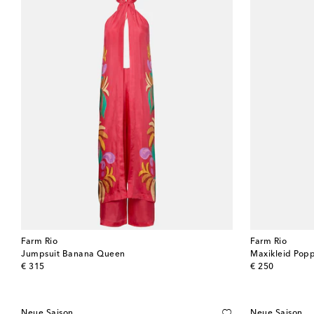
Farm Rio
Farm Rio
Jumpsuit Banana Queen
Maxikleid Popp
original price
original price
€ 315
€ 250
Neue Saison
Neue Saison