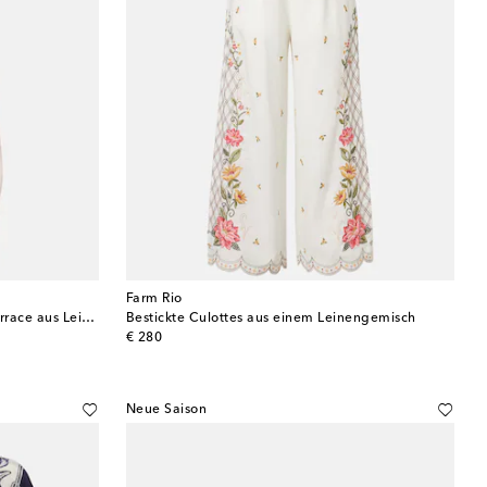
Farm Rio
One-Shoulder-Midikleid Garden Terrace aus Leinen
Bestickte Culottes aus einem Leinengemisch
original price
€ 280
Neue Saison