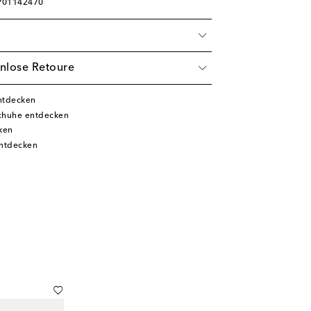
 P01142470
nlose Retoure
ntdecken
chuhe entdecken
ken
ntdecken