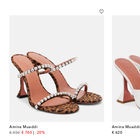
Amina Muaddi
Amina Muaddi
original price
discount price
original price
€ 950
€ 760
-20%
€ 620