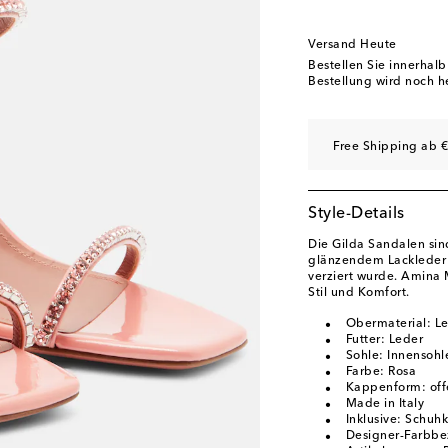
EU 40
Auf die Wunsc
EU 40.5
Letzter Arti
Versand Heute
EU 41
Auf die Wunsc
Bestellen Sie innerhal
Bestellung wird noch h
EU 41.5
Auf die Wun
EU 42
Auf die Wunsc
Free Shipping ab €
EU 43
Auf die Wunsc
Style-Details
Die Gilda Sandalen sind
glänzendem Lackleder g
verziert wurde. Amina 
Stil und Komfort.
Obermaterial: L
Futter: Leder
Sohle: Innensohl
Farbe: Rosa
Kappenform: off
Made in Italy
Inklusive: Schuh
Designer-Farbbe