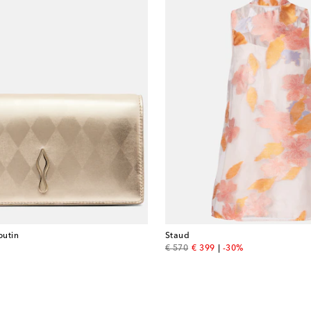
outin
Staud
original price
discount price
€ 570
€ 399
-30%