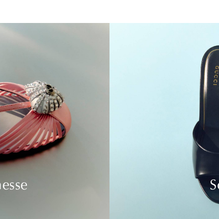
nesse
S