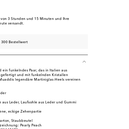
hliste
kel
hliste
b von
3 Stunden und 15 Minuten
und Ihre
eute versandt.
schliste
hliste
 300 Bestellwert
hliste
 ein funkelndes Paar, das in Italien aus
efertigt und mit funkelnden Kristallen
Muaddis legendäre Martiniglas-Heels vereinen
eder
e aus Leder, Laufsohle aus Leder und Gummi
ene, eckige Zehenpartie
karton, Staubbeutel
zeichnung: Pearly Peach