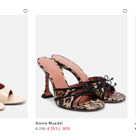
Amina Muaddi
original price
discount price
€ 790
€ 553
-30%