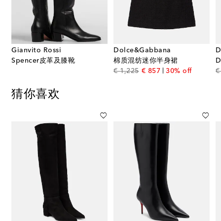
Gianvito Rossi
Dolce&Gabbana
D
Spencer皮革及膝靴
棉质混纺迷你半身裙
original price
discount price
€ 1,225
€ 857
30% off
€
猜你喜欢