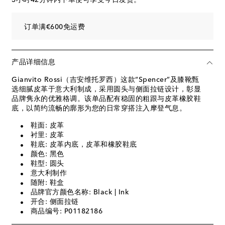
订单满€600免运费
产品详细信息
Gianvito Rossi（吉安维托罗西）这款“Spencer”及膝靴甄
选细腻皮革于意大利制成，采用圆头与侧面拉链设计，彰显
品牌隽永的优雅格调。该单品配有稳固的粗跟与皮革橡胶鞋
底，以简约流畅的廓形为您的日常穿搭注入摩登气息。
鞋面: 皮革
衬里: 皮革
鞋底: 皮革内底，皮革和橡胶鞋底
颜色: 黑色
鞋型: 圆头
意大利制作
随附: 鞋盒
品牌官方颜色名称: Black | Ink
开合: 侧面拉链
商品编号: P01182186