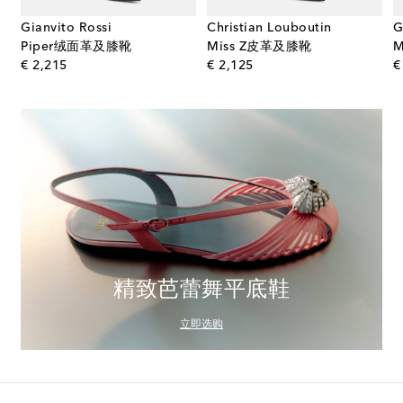
Gianvito Rossi
Christian Louboutin
G
Piper绒面革及膝靴
Miss Z皮革及膝靴
original price
original price
€ 2,215
€ 2,125
€
精致芭蕾舞平底鞋
立即选购