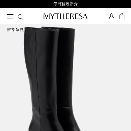
每日鞋履新秀
新季单品