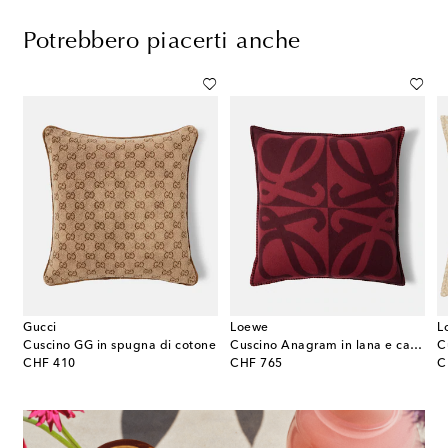
Potrebbero piacerti anche
Gucci
Loewe
L
Cuscino GG in spugna di cotone
Cuscino Anagram in lana e cashmere
original price
original price
or
CHF 410
CHF 765
C