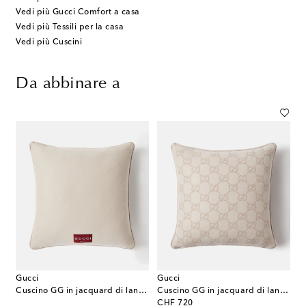
Vedi più Gucci Comfort a casa
Vedi più Tessili per la casa
Vedi più Cuscini
Da abbinare a
Gucci
Gucci
Cuscino GG in jacquard di lana e cashmere
Cuscino GG in jacquard di lana e cashmere
original price
CHF 720