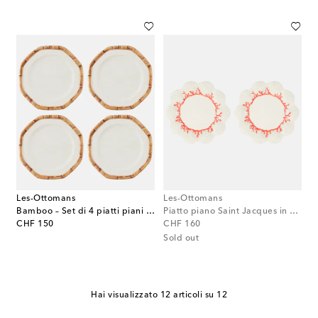
Les-Ottomans
Les-Ottomans
Bamboo – Set di 4 piatti piani in ceramica
Piatto piano Saint Jacques in ceramica
original price
original price
CHF 150
CHF 160
Sold out
Hai visualizzato 12 articoli su 12