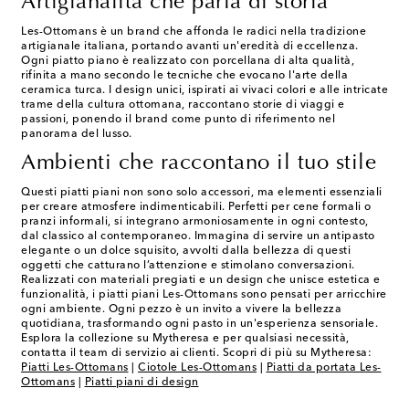
Artigianalità che parla di storia
Les-Ottomans è un brand che affonda le radici nella tradizione
artigianale italiana, portando avanti un'eredità di eccellenza.
Ogni piatto piano è realizzato con porcellana di alta qualità,
rifinita a mano secondo le tecniche che evocano l'arte della
ceramica turca. I design unici, ispirati ai vivaci colori e alle intricate
trame della cultura ottomana, raccontano storie di viaggi e
passioni, ponendo il brand come punto di riferimento nel
panorama del lusso.
Ambienti che raccontano il tuo stile
Questi piatti piani non sono solo accessori, ma elementi essenziali
per creare atmosfere indimenticabili. Perfetti per cene formali o
pranzi informali, si integrano armoniosamente in ogni contesto,
dal classico al contemporaneo. Immagina di servire un antipasto
elegante o un dolce squisito, avvolti dalla bellezza di questi
oggetti che catturano l’attenzione e stimolano conversazioni.
Realizzati con materiali pregiati e un design che unisce estetica e
funzionalità, i piatti piani Les-Ottomans sono pensati per arricchire
ogni ambiente. Ogni pezzo è un invito a vivere la bellezza
quotidiana, trasformando ogni pasto in un'esperienza sensoriale.
Esplora la collezione su Mytheresa e per qualsiasi necessità,
contatta il team di servizio ai clienti. Scopri di più su Mytheresa:
Piatti Les-Ottomans
|
Ciotole Les-Ottomans
|
Piatti da portata Les-
Ottomans
|
Piatti piani di design