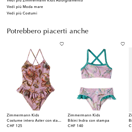
Vedi più Zimmermann Kids Abbigliamento
Vedi più Moda mare
Vedi più Costumi
Potrebbero piacerti anche
Zimmermann Kids
Zimmermann Kids
Z
ey con stampa floreale e volant
Costume intero Aster con stampa
Bikini Indra con stampa
original price
original price
or
CHF 125
CHF 140
C