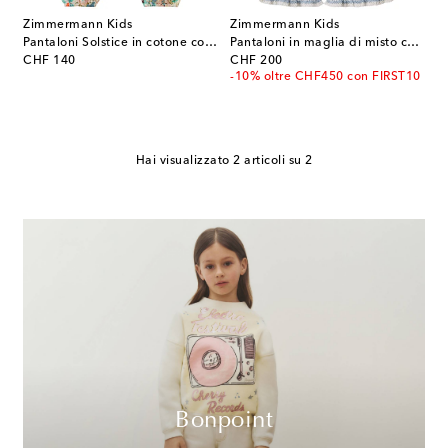
Zimmermann Kids
Zimmermann Kids
Pantaloni Solstice in cotone con stampa floreale
Pantaloni in maglia di misto cotone a righe
original price
original price
CHF 140
CHF 200
-10% oltre CHF450 con FIRST10
Hai visualizzato 2 articoli su 2
Bonpoint