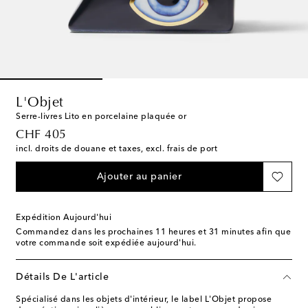
L'Objet
Serre-livres Lito en porcelaine plaquée or
original price
CHF 405
incl. droits de douane et taxes, excl. frais de port
Ajouter au panier
Expédition Aujourd'hui
Commandez dans les prochaines
11 heures et 31 minutes
afin que
votre commande soit expédiée aujourd'hui.
Détails De L'article
Spécialisé dans les objets d'intérieur, le label L'Objet propose