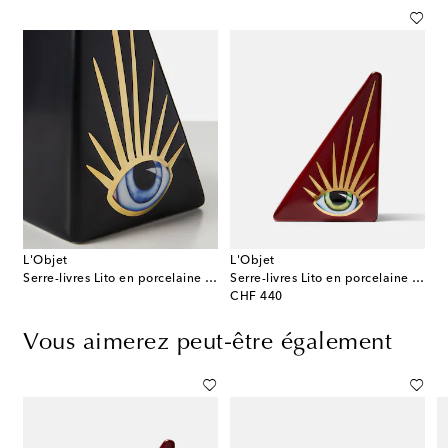
L'Objet
L'Objet
Serre-livres Lito en porcelaine plaquée or
Serre-livres Lito en porcelaine plaquée or
original price
CHF 440
Vous aimerez peut-être également