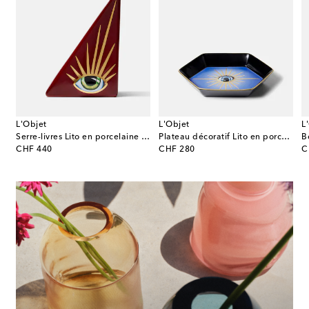
L'Objet
L'Objet
L
Serre-livres Lito en porcelaine plaquée or
Plateau décoratif Lito en porcelaine
original price
original price
or
CHF 440
CHF 280
C