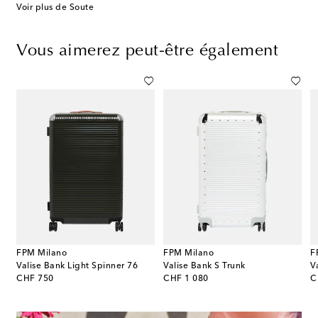
Voir plus de Soute
Vous aimerez peut-être également
FPM Milano
FPM Milano
F
Valise Bank Light Spinner 76
Valise Bank S Trunk
V
original price
original price
or
CHF 750
CHF 1 080
C