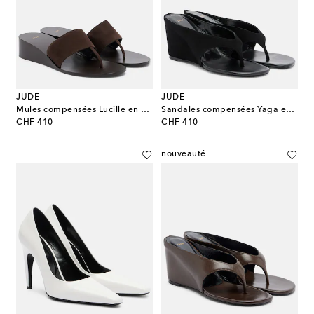
JUDE
JUDE
Mules compensées Lucille en cuir
Sandales compensées Yaga en cuir
original price
original price
CHF 410
CHF 410
nouveauté