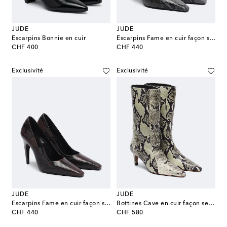
JUDE
JUDE
Escarpins Bonnie en cuir
Escarpins Fame en cuir façon serpent
original price
original price
CHF 400
CHF 440
Exclusivité
Exclusivité
JUDE
JUDE
Escarpins Fame en cuir façon serpent
Bottines Cave en cuir façon serpent
original price
original price
CHF 440
CHF 580