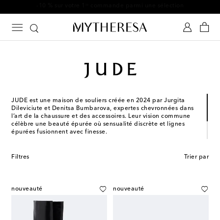
-10 % sur votre 1ʳᵉ commande parmi une sélection
JUDE est une maison de souliers créée en 2024 par Jurgita
Dileviciute et Denitsa Bumbarova, expertes chevronnées dans
l’art de la chaussure et des accessoires. Leur vision commune
célèbre une beauté épurée où sensualité discrète et lignes
épurées fusionnent avec finesse.
Confectionnées à partir de cuirs français et italiens de qualité
supérieure, les chaussures signées JUDE révèlent une élégance
Filtres
Trier par
contemporaine, tandis que ses lignes affirmées et ses finitions
impeccables soulignent leur excellence.
nouveauté
nouveauté