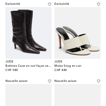
Exclusivité
Exclusivité
JUDE
JUDE
Bottines Cave en cuir façon serpent
Mules Snug en cuir
original price
original price
CHF 580
CHF 440
Nouvelle saison
Nouvelle saison