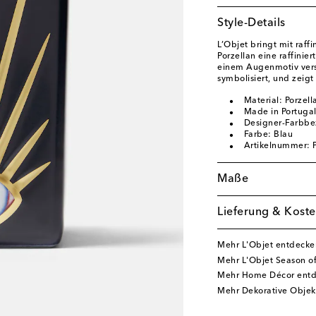
Style-Details
L’Objet bringt mit raff
Porzellan eine raffinier
einem Augenmotiv vers
symbolisiert, und zeigt
Material: Porzell
Made in Portuga
Designer-Farbbe
Farbe: Blau
Artikelnummer:
Maße
Lieferung & Koste
Mehr L'Objet entdecke
Mehr L'Objet Season o
Mehr Home Décor ent
Mehr Dekorative Objek