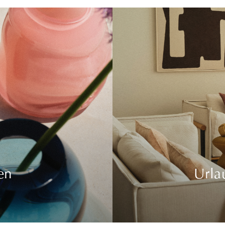
en
Urla