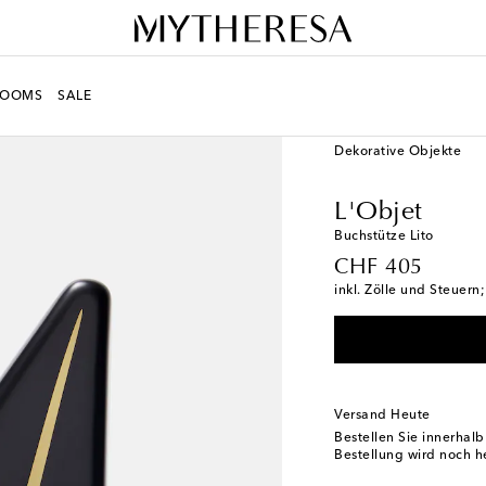
ROOMS
SALE
LIFE
Designer
L'Obje
Dekorative Objekte
L'Objet
Buchstütze Lito
original price
CHF 405
inkl. Zölle und Steuern
Versand Heute
Bestellen Sie innerhal
Bestellung wird noch h