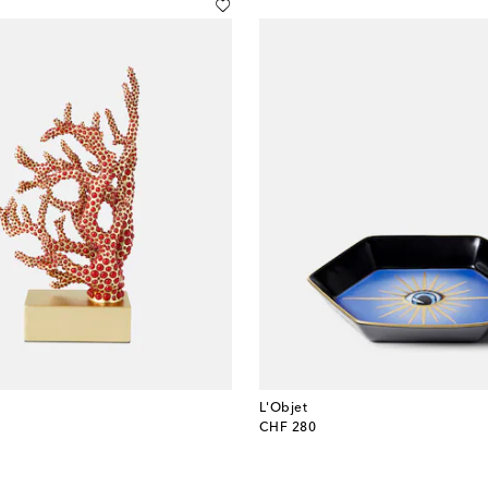
L'Objet
original price
CHF 280