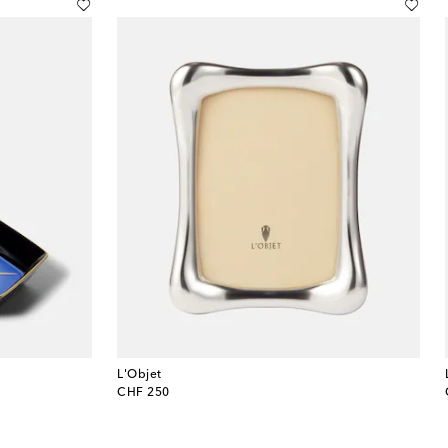
L'Objet
original price
CHF 250