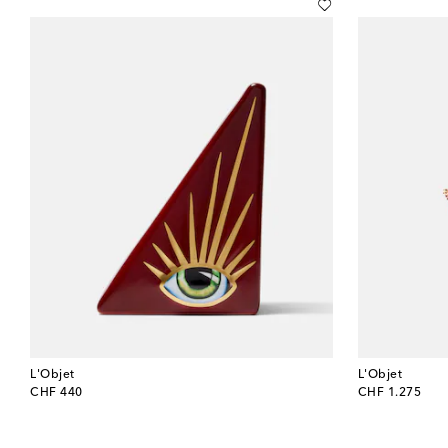
L'Objet
L'Objet
original price
original price
CHF 440
CHF 1.275