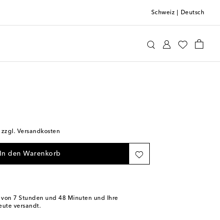
Schweiz
|
Deutsch
t
Home & Living
Home Décor
; zzgl. Versandkosten
In den Warenkorb
b von
7 Stunden und 48 Minuten
und Ihre
eute versandt.