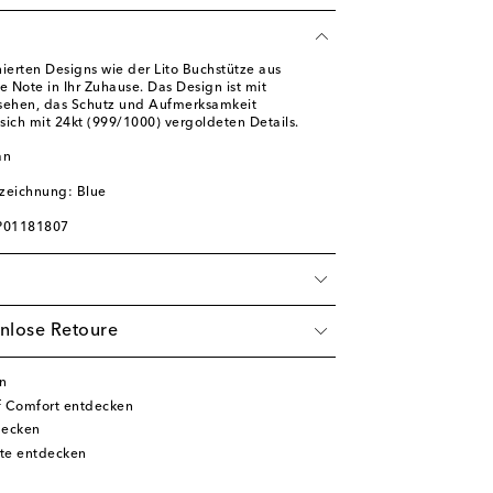
inierten Designs wie der Lito Buchstütze aus
te Note in Ihr Zuhause. Das Design ist mit
ehen, das Schutz und Aufmerksamkeit
 sich mit 24kt (999/1000) vergoldeten Details.
an
l
zeichnung: Blue
 P01181807
nlose Retoure
n
f Comfort entdecken
decken
te entdecken