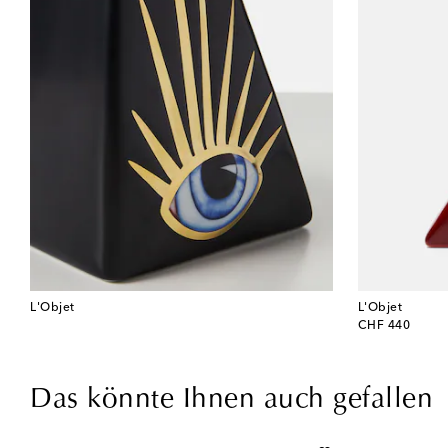
L'Objet
L'Objet
original price
CHF 440
Das könnte Ihnen auch gefallen