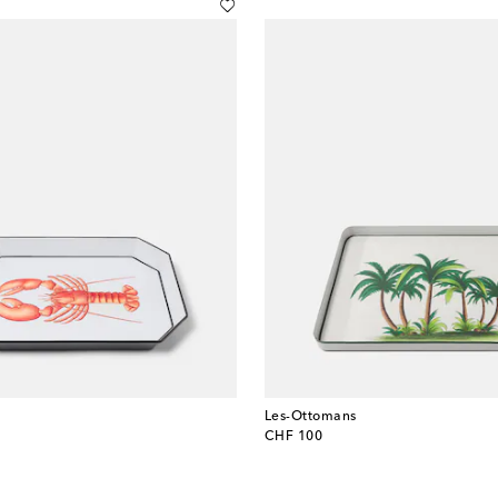
Les-Ottomans
original price
CHF 100