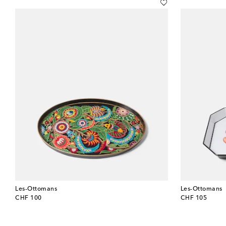
Les-Ottomans
Les-Ottomans
original price
original price
CHF 100
CHF 105