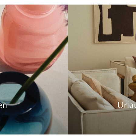
en
Urla