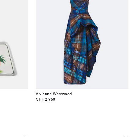
Vivienne Westwood
original price
CHF 2.960