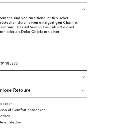
omans sind von traditioneller türkischer
d bestechen durch einen einzigartigen Charme,
ern wird. Das All Seeing Eye Tablett eignet
eren oder als Deko-Objekt mit einer
 P01185875
nlose Retoure
tdecken
son of Comfort entdecken
decken
te entdecken