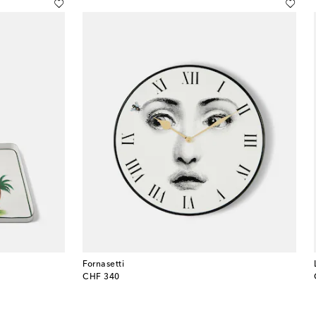
Fornasetti
original price
CHF 340