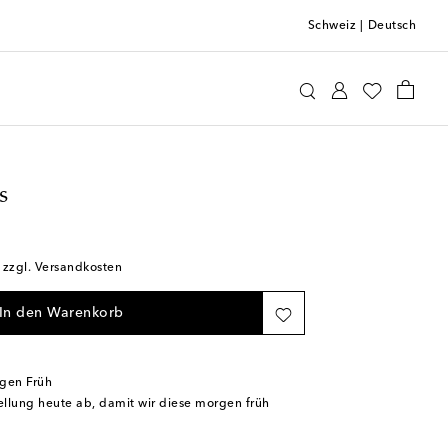
Schweiz
|
Deutsch
ttomans
Home & Living
Home Décor
s
; zzgl. Versandkosten
In den Warenkorb
rgen Früh
tellung heute ab, damit wir diese morgen früh