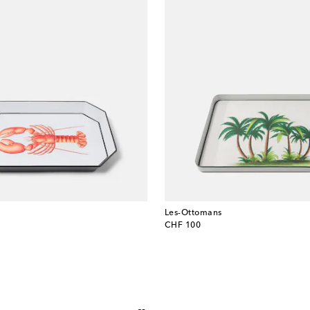
Les-Ottomans
original price
CHF 100