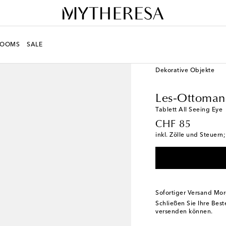
ROOMS
SALE
LIFE
Designer
Les-O
Dekorative Objekte
Les-Ottoman
Tablett All Seeing Eye
original price
CHF 85
inkl. Zölle und Steuern
Sofortiger Versand Mo
Schließen Sie Ihre Bes
versenden können.