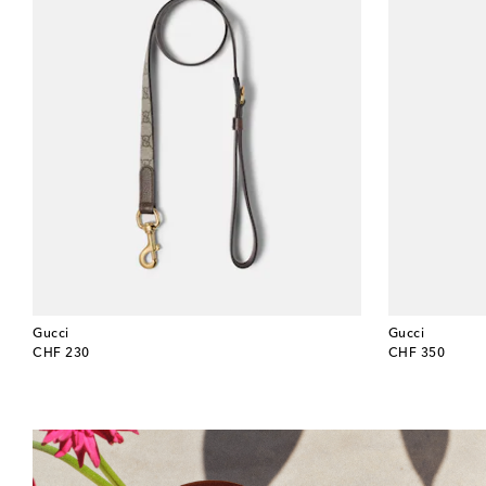
Gucci
Gucci
original price
original price
CHF 230
CHF 350