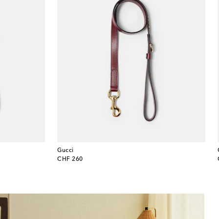
Gucci
original price
CHF 260