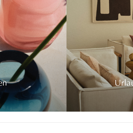
en
Urla