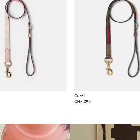
Gucci
original price
CHF 290