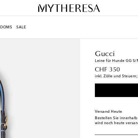
ROOMS
SALE
LIFE
Designer
Gucci
Gucci
Leine für Hunde GG S
original price
CHF 350
inkl. Zölle und Steuern
Versand Heute
Bestellen Sie innerhal
wird noch heute versan