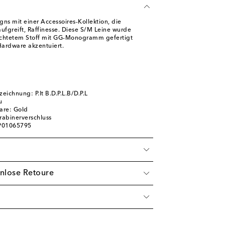
igns mit einer Accessoires-Kollektion, die
fgreift, Raffinesse. Diese S/M Leine wurde
ichtetem Stoff mit GG-Monogramm gefertigt
ardware akzentuiert.
ichnung: P.lt B.D.P.L.B/D.P.L
u
are: Gold
rabinerverschluss
 P01065795
nlose Retoure