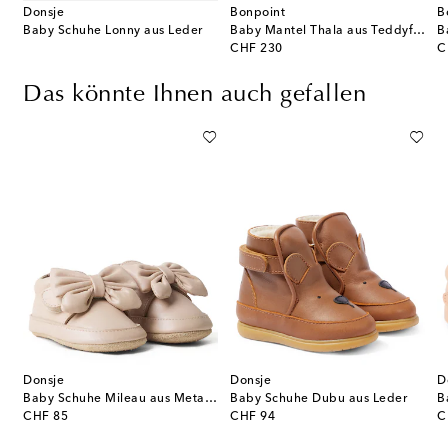
Donsje
Bonpoint
B
Baby Schuhe Lonny aus Leder
Baby Mantel Thala aus Teddyfleece
original price
or
CHF 230
C
Das könnte Ihnen auch gefallen
Donsje
Donsje
D
uhe Zilpa aus Metallic-Leder
Baby Schuhe Mileau aus Metallic-Leder
Baby Schuhe Dubu aus Leder
original price
original price
or
CHF 85
CHF 94
C