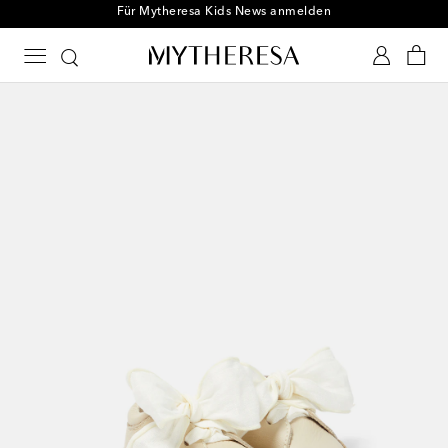
Für Mytheresa Kids News anmelden