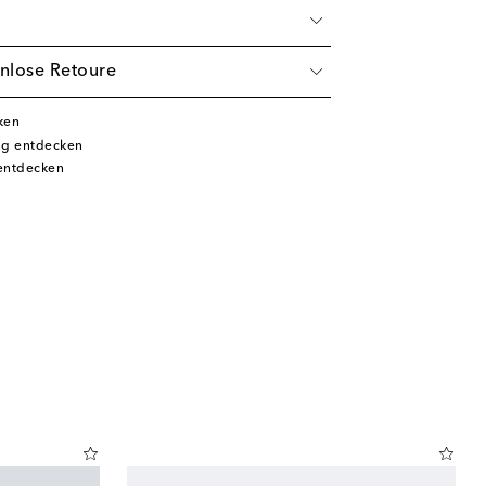
nlose Retoure
ken
ng entdecken
entdecken