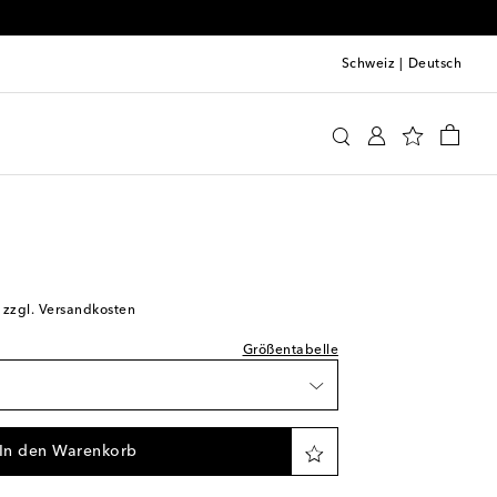
Schweiz
|
Deutsch
ino
Kleidung
Hemden
Casual
Tops
prechend normal aus
e Wunschliste
 Artikel
; zzgl. Versandkosten
e Wunschliste
Größentabelle
e Wunschliste
e Wunschliste
In den Warenkorb