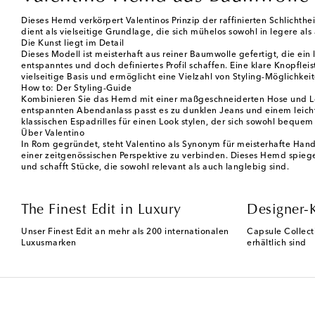
Dieses Hemd verkörpert Valentinos Prinzip der raffinierten Schlichthei
dient als vielseitige Grundlage, die sich mühelos sowohl in legere als
Die Kunst liegt im Detail
Dieses Modell ist meisterhaft aus reiner Baumwolle gefertigt, die ei
entspanntes und doch definiertes Profil schaffen. Eine klare Knopflei
vielseitige Basis und ermöglicht eine Vielzahl von Styling-Möglichke
How to: Der Styling-Guide
Kombinieren Sie das Hemd mit einer maßgeschneiderten Hose und Loa
entspannten Abendanlass passt es zu dunklen Jeans und einem leicht
klassischen Espadrilles für einen Look stylen, der sich sowohl beque
Über Valentino
In Rom gegründet, steht Valentino als Synonym für meisterhafte Hand
einer zeitgenössischen Perspektive zu verbinden. Dieses Hemd spiegel
und schafft Stücke, die sowohl relevant als auch langlebig sind.
The Finest Edit in Luxury
Designer-
Unser Finest Edit an mehr als 200 internationalen
Capsule Collect
Luxusmarken
erhältlich sind