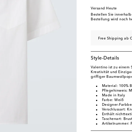
Versand Heute
Bestellen Sie innerhal
Bestellung wird noch h
Free Shipping ab C
Style-Details
Valentino ist zu einem
Kreativität und Einzig
griffiger Baumwollpope
Material: 100% 
Pflegehinweis: 
Made in Italy
Farbe: Weiß
Designer-Farbbe
Verschlussart: Kn
Enthält nichttext
Taschenart: Brus
Artikelnummer: