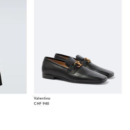
Valentino
original price
CHF 940