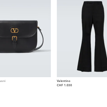
vani
Valentino
original price
CHF 1.030