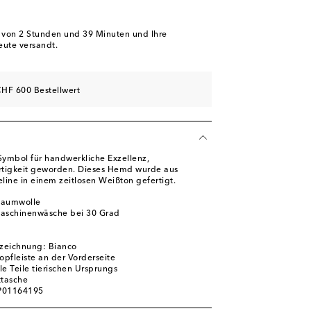
b von
2 Stunden und 39 Minuten
und Ihre
eute versandt.
HF 600 Bestellwert
 Symbol für handwerkliche Exzellenz,
artigkeit geworden. Dieses Hemd wurde aus
line in einem zeitlosen Weißton gefertigt.
Baumwolle
Maschinenwäsche bei 30 Grad
zeichnung: Bianco
opfleiste an der Vorderseite
ile Teile tierischen Ursprungs
ttasche
 P01164195