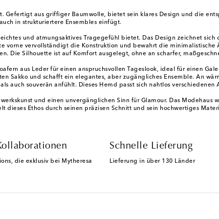
t. Gefertigt aus griffiger Baumwolle, bietet sein klares Design und die ent
 auch in strukturiertere Ensembles einfügt.
n leichtes und atmungsaktives Tragegefühl bietet. Das Design zeichnet sic
ste vorne vervollständigt die Konstruktion und bewahrt die minimalistische
iten. Die Silhouette ist auf Komfort ausgelegt, ohne an scharfer, maßgesch
fern aus Leder für einen anspruchsvollen Tageslook, ideal für einen Gal
en Sakko und schafft ein elegantes, aber zugängliches Ensemble. An wärm
m als auch souverän anfühlt. Dieses Hemd passt sich nahtlos verschiedenen 
werkskunst und einen unvergänglichen Sinn für Glamour. Das Modehaus wird 
t dieses Ethos durch seinen präzisen Schnitt und sein hochwertiges Materia
Kollaborationen
Schnelle Lieferung
ions, die exklusiv bei Mytheresa
Lieferung in über 130 Länder