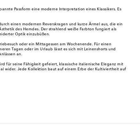
spannte Passform eine moderne Interpretation eines Klassikers. Es
h durch einen modernen Reverskragen und kurze Ärmel aus, die ein
 Ästhetik des Hemdes. Der strahlend weiße Farbton fungiert als
neiderter Optik einzubüßen.
eriebesuch oder ein Mittagessen am Wochenende. Für einen
eren Tagen oder im Urlaub lässt es sich mit Leinenshorts und
Anlässen an.
für seine Fähigkeit gefeiert, klassische italienische Eleganz mit
l wider. Jede Kollektion baut auf einem Erbe der Kultiviertheit auf