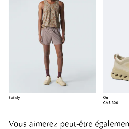
Satisfy
On
original price
CA$ 300
Vous aimerez peut-être égalemen