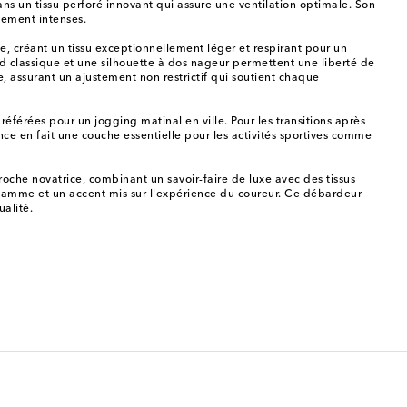
s un tissu perforé innovant qui assure une ventilation optimale. Son
nement intenses.
e, créant un tissu exceptionnellement léger et respirant pour un
rond classique et une silhouette à dos nageur permettent une liberté de
, assurant un ajustement non restrictif qui soutient chaque
férées pour un jogging matinal en ville. Pour les transitions après
e en fait une couche essentielle pour les activités sportives comme
roche novatrice, combinant un savoir-faire de luxe avec des tissus
 gamme et un accent mis sur l'expérience du coureur. Ce débardeur
alité.