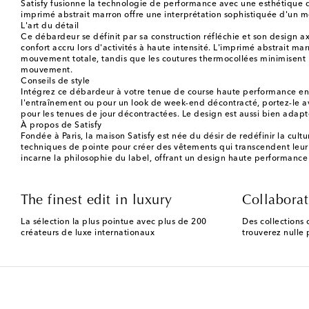
Satisfy fusionne la technologie de performance avec une esthétique d
imprimé abstrait marron offre une interprétation sophistiquée d'un mo
L'art du détail
Ce débardeur se définit par sa construction réfléchie et son design a
confort accru lors d'activités à haute intensité. L'imprimé abstrait m
mouvement totale, tandis que les coutures thermocollées minimisent le
mouvement.
Conseils de style
Intégrez ce débardeur à votre tenue de course haute performance en l'
l'entraînement ou pour un look de week-end décontracté, portez-le av
pour les tenues de jour décontractées. Le design est aussi bien adapt
À propos de Satisfy
Fondée à Paris, la maison Satisfy est née du désir de redéfinir la cul
techniques de pointe pour créer des vêtements qui transcendent leur
incarne la philosophie du label, offrant un design haute performance 
The finest edit in luxury
Collaborat
La sélection la plus pointue avec plus de 200
Des collections 
créateurs de luxe internationaux
trouverez nulle p