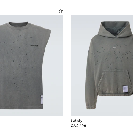
Satisfy
original price
CA$ 490