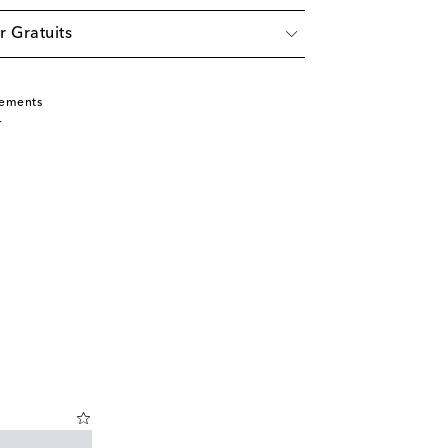
r Gratuits
tements
r