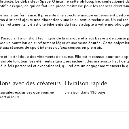
istincte. Le débardeur Space-O incarne cette philosophie, confectionné dan
tif classique, ce qui en fait une pièce maîtresse pour les séances d'entraî
xé sur la performance. Il présente une structure unique entièrement perforé
arron distinctif ajoute une dimension visuelle au textile technique. Un col 
s frottements. L'élasticité inhérente du tissu s'adapte à votre morphologie
associant à un short technique de la marque et à vos baskets de course pré
ec un pantalon de survêtement léger et une veste épurée. Cette polyvalenc
é aux séances de sport intenses qu'aux courses en plein air.
ture et l'esthétique des vêtements de course. Elle est reconnue pour son app
 simple fonction. Ses éléments signatures incluent des matériaux haut de
à la fois personnel et exceptionnel, qui reflète un engagement envers la qu
ions avec des créateurs
Livraison rapide
capsules exclusives que vous ne
Livraison dans 130 pays
art ailleurs