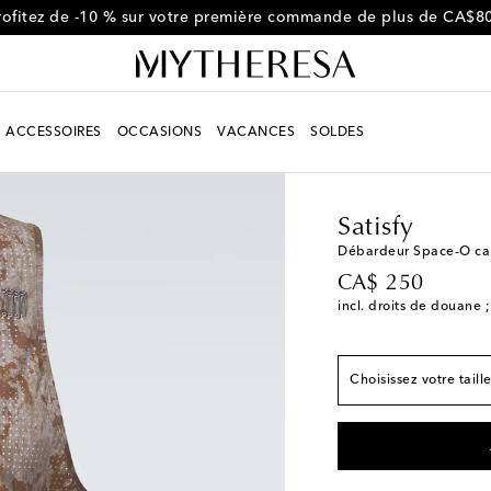
rofitez de -10 % sur votre première commande de plus de CA$8
ACCESSOIRES
OCCASIONS
VACANCES
SOLDES
Homme
Créateurs
Sa
Correspond à la taill
Satisfy
XS
Ajouter à la Wish
Débardeur Space‑O c
original price
CA$ 250
S
Stock faible
incl. droits de douane ;
M
L
Choisissez votre taill
XL
Stock faible