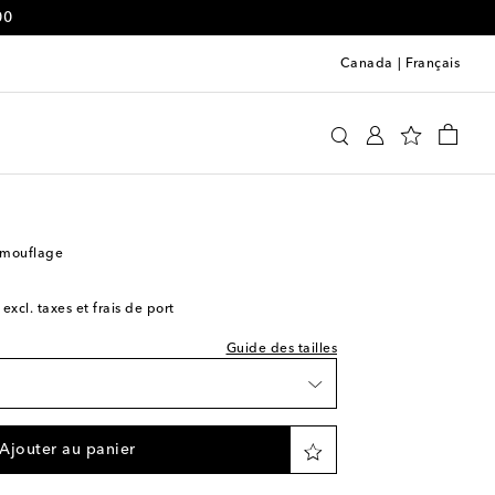
00
Canada
|
Français
tisfy
Vêtements
Activewear
Hauts
e indiquée
list
amouflage
 excl. taxes et frais de port
Guide des tailles
e
Ajouter au panier