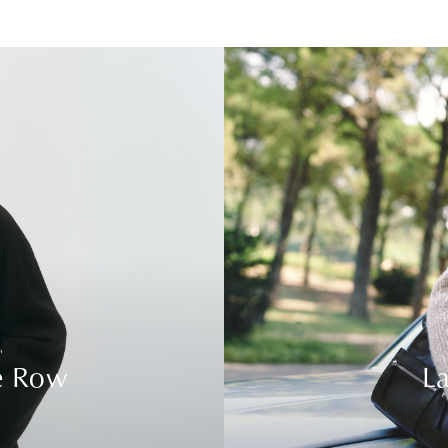
e Row
La