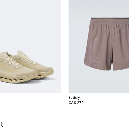
Satisfy
original price
CA$ 270
t