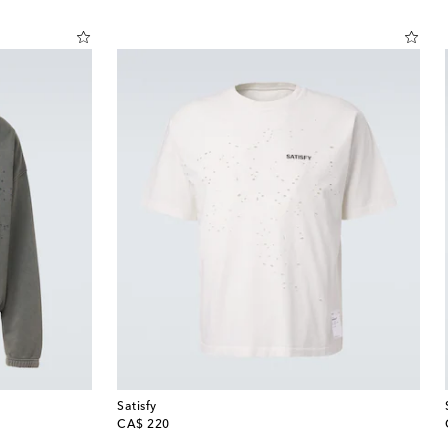
Satisfy
original price
CA$ 220