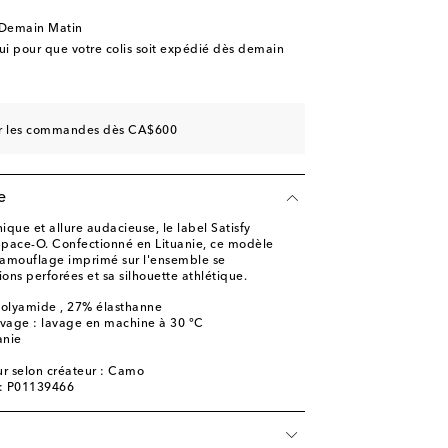
 Demain Matin
 pour que votre colis soit expédié dès demain
sur les commandes dès CA$600
e
ique et allure audacieuse, le label Satisfy
pace-O. Confectionné en Lituanie, ce modèle
camouflage imprimé sur l'ensemble se
tions perforées et sa silhouette athlétique.
polyamide , 27% élasthanne
lavage : lavage en machine à 30 °C
anie
r selon créateur : Camo
e: P01139466