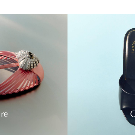
ure
C