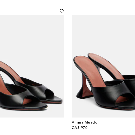
Amina Muaddi
original price
CA$ 970