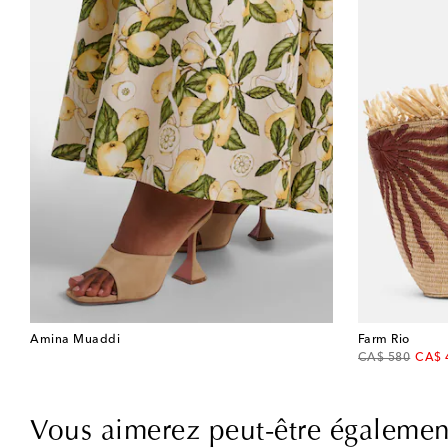
Amina Muaddi
Farm Rio
original price
disco
CA$ 580
CA$ 
Vous aimerez peut-être égalemen