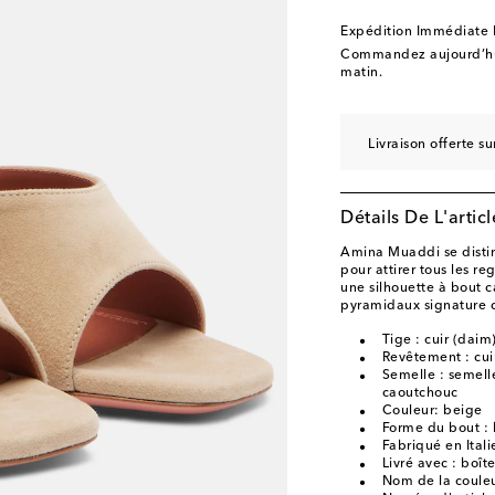
EU 40.5 / US 10.5
D
Expédition Immédiate
EU 41 / US 11
Stock
Commandez aujourd’hui
matin.
EU 41.5 / US 11.5
D
EU 42 / US 12
Ajout
Livraison offerte 
EU 43 / US 13
Ajout
Détails De L'articl
Amina Muaddi se distin
pour attirer tous les r
une silhouette à bout ca
pyramidaux signature d
Tige : cuir (daim
Revêtement : cui
Semelle : semelle
caoutchouc
Couleur: beige
Forme du bout : 
Fabriqué en Itali
Livré avec : boît
Nom de la couleu