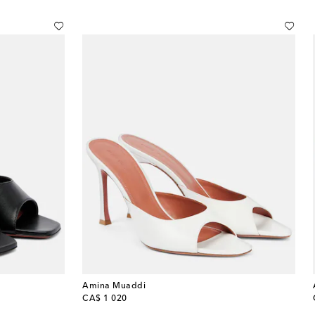
Amina Muaddi
original price
CA$ 1 020