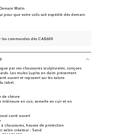
ernière pièce
 Demain Matin
 faible
 pour que votre colis soit expédié dès demain
ernière pièce
er à la Wishlist
sur les commandes dès CA$600
er à la Wishlist
e
gue par ses chaussures sculpturales, conçues
egards. Les mules Lupita en daim présentent
rré ouvert et reposent sur les talons
u label.
)
r de chèvre
 intérieure en cuir, semelle en cuir et en
bout carré ouvert
e
e à chaussures, housse de protection
r selon créateur : Sand