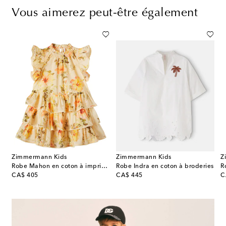
Vous aimerez peut-être également
Zimmermann Kids
Zimmermann Kids
Z
Robe Mahon en coton à imprimé floral et volants
Robe Indra en coton à broderies
original price
original price
or
CA$ 405
CA$ 445
C