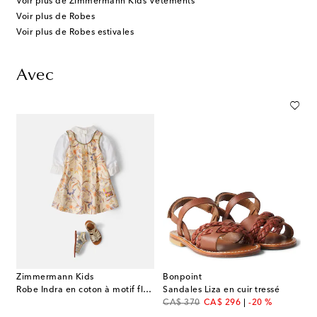
Voir plus de Zimmermann Kids Vêtements
Voir plus de Robes
Voir plus de Robes estivales
Avec
Zimmermann Kids
Bonpoint
Robe Indra en coton à motif floral
Sandales Liza en cuir tressé
original price
discount price
CA$ 370
CA$ 296
-20 %