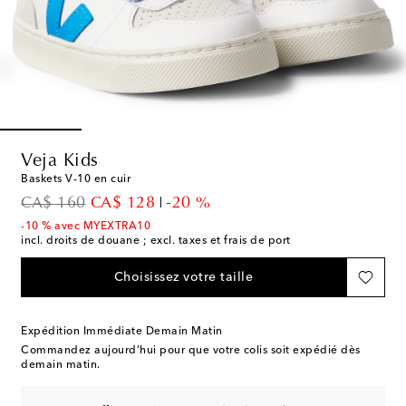
Veja Kids
Baskets V-10 en cuir
original price
discount price
CA$ 160
CA$ 128
-20 %
-10 % avec MYEXTRA10
incl. droits de douane ; excl. taxes et frais de port
Choisissez votre taille
Expédition Immédiate Demain Matin
Commandez aujourd’hui pour que votre colis soit expédié dès
demain matin.