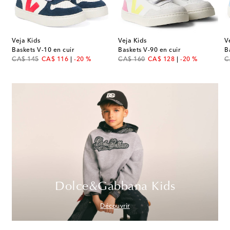
Veja Kids
Veja Kids
V
Baskets V-10 en cuir
Baskets V-90 en cuir
B
original price
discount price
original price
discount price
or
CA$ 145
CA$ 116
-20 %
CA$ 160
CA$ 128
-20 %
C
Dolce&Gabbana Kids
Découvrir