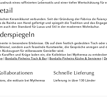
sdruck eines raffinierten Lebensstils und einer tiefen Wertschätzung für e
etail
sischen Keramikkunst verbunden. Seit der Gründung der Fábrica de Faiança
as da Rainha von Hand gefertigt und spiegelt die Tradition und das Engag
tzen auch den Standard für Luxus und Stil in der modernen Wohnkultur.
iderspiegeln
ente in besondere Erlebnisse. Ob auf dem festlich gedeckten Tisch oder a
tional, sondern auch fesselnde Kunstwerke, die Gespräche anregen und die 
Rückzugsort für stilbewusste Genießer wird.
ro Karaffen und Krüge laden ein, die Kollektion bei Mytheresa zu entdecken
ge
|
Bordallo Pinheiro Tisch & Bar
|
Bordallo Pinheiro Küche & Servieren
|
De
Kollaborationen
Schnelle Lieferung
ions, die exklusiv bei Mytheresa
Lieferung in über 130 Länder