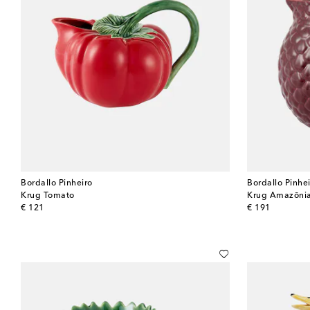
Bordallo Pinheiro
Bordallo Pinhe
Krug Tomato
Krug Amazōnia
original price
original price
€ 121
€ 191