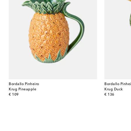
Bordallo Pinheiro
Bordallo Pinhe
Krug Pineapple
Krug Duck
original price
original price
€ 109
€ 136