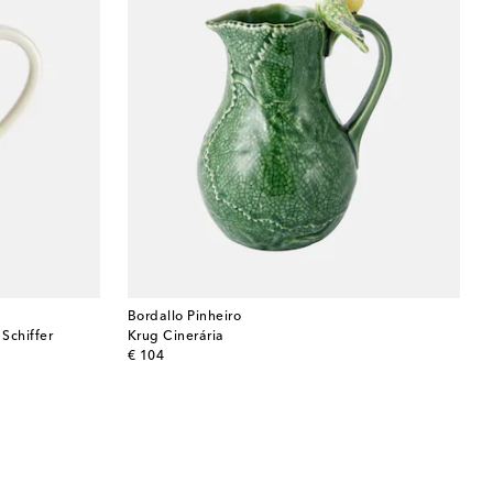
Bordallo Pinheiro
Schiffer
Krug Cinerária
original price
€ 104