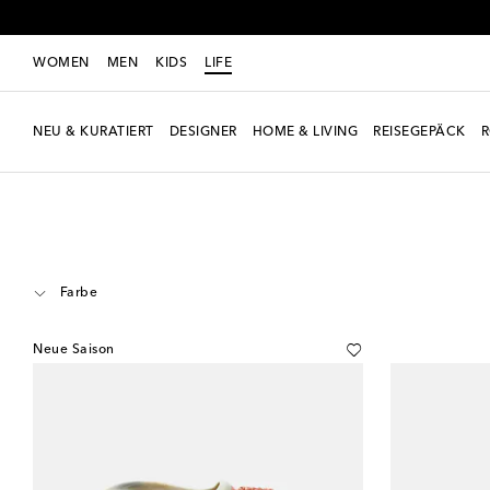
WOMEN
MEN
KIDS
LIFE
NEU & KURATIERT
DESIGNER
HOME & LIVING
REISEGEPÄCK
LIFE
Designer
Bordallo Pinheiro
Home & Living
Tisch & Bar
Kara
Farbe
Neue Saison