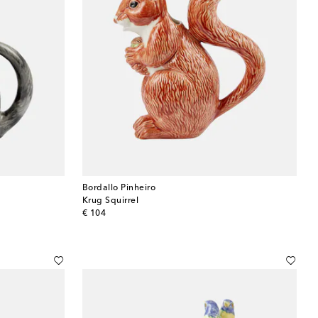
Bordallo Pinheiro
Krug Squirrel
original price
€ 104