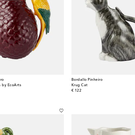
iro
Bordallo Pinheiro
 by EcoArts
Krug Cat
original price
€ 122