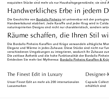
exquisiten Stücke sind mehr als nur Haushaltsgegenstände; sie sind Au
Handwerkliches Erbe in jedem D
Die Geschichte von
Bordallo Pinheiro
ist untrennbar mit der portugie
Handwerkskunst etabliert. Jede Karaffe und jeder Krug wird in Cald
naturinspirierten Designs sind nicht nur charakteristisch, sondern se
Räume schaffen, die Ihren Stil w
Die Bordallo Pinheiro Karaffen und Krüge verwandeln alltägliche Mom
Eleganz und Wärme in jedes Zuhause. Diese Stücke sind nicht nur funk
verschiedenen Umgebungen zu integrieren, wodurch Ihr Zuhause zum 
Die zeitlose Ästhetik und die hohe Funktionalität der Bordallo Pinhei
Entdecken Sie mehr bei Mytheresa:
Bordallo Pinheiro Karaffen & Krü
The Finest Edit in Luxury
Designer-
Unser Finest Edit an mehr als 200 internationalen
Capsule Collect
Luxusmarken
erhältlich sind