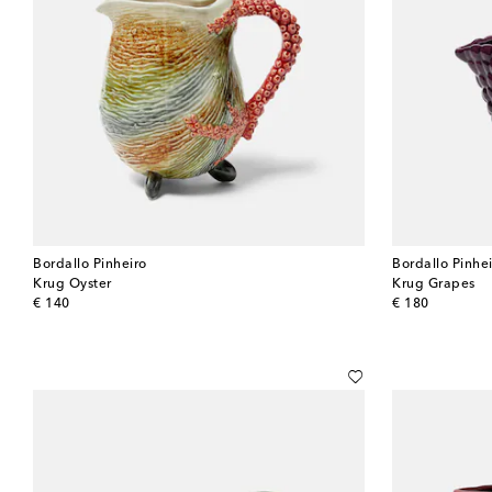
Bordallo Pinheiro
Bordallo Pinhe
Krug Oyster
Krug Grapes
original price
original price
€ 140
€ 180