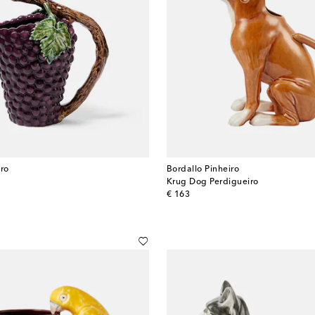
iro
Bordallo Pinheiro
Krug Dog Perdigueiro
original price
€ 163