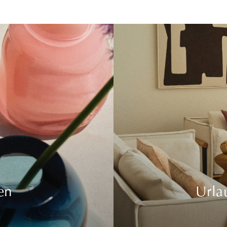
en
Urla