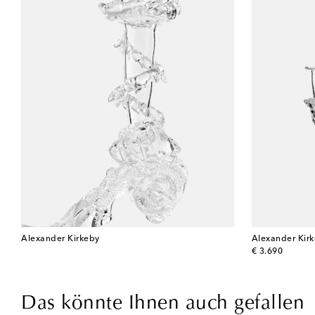
Alexander Kirkeby
Alexander Kir
original price
€ 3.690
Das könnte Ihnen auch gefallen