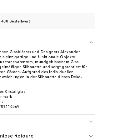
 400 Bestellwert
schen Glasbläsers und Designers Alexander
als einzigartige und funktionale Objekte.
aus transparentem, mundgeblasenem Glas
egelmäßigen Silhouette und sorgt garantiert für
hren Gästen. Aufgrund des individuellen
bweichungen in der Silhouette dieses Deko-
es Kristallglas
enmark
nt
 P01116569
nlose Retoure