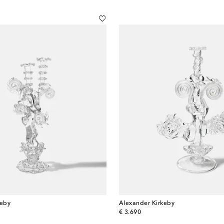
keby
Alexander Kirkeby
original price
€ 3.690