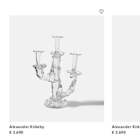
Alexander Kirkeby
Alexander Kir
original price
original price
€ 3.690
€ 3.690