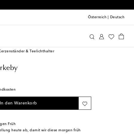
Österreich
|
Deutsch
der Kirkeby
Home & Living
Kerzenständer & Teelichthalter
irkeby
andkosten
In den Warenkorb
rgen Früh
tellung heute ab, damit wir diese morgen früh