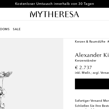
Kostenloser Umtausch innerhalb von 30 Tagen
ROOMS
SALE
LIFE
Designer
Alexan
Kerzen & Raumdüfte
Alexander K
Kerzenständer
original price
€ 2.737
inkl. MwSt.; zzgl. Vers
Sofortiger Versand Mo
Schließen Sie Ihre Bes