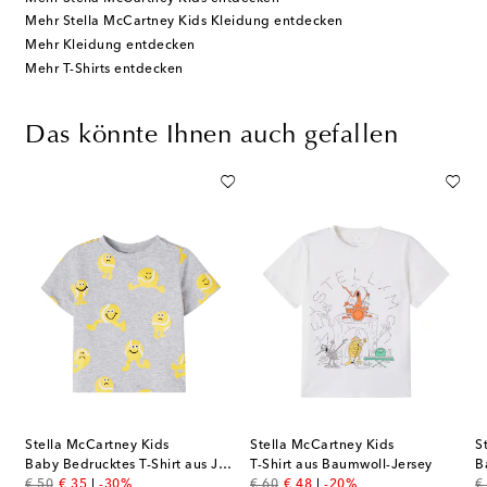
Mehr Stella McCartney Kids Kleidung entdecken
Mehr Kleidung entdecken
Mehr T-Shirts entdecken
Das könnte Ihnen auch gefallen
Stella McCartney Kids
Stella McCartney Kids
S
s T-Shirt aus Baumwolle
Baby Bedrucktes T-Shirt aus Jersey
T-Shirt aus Baumwoll-Jersey
original price
discount price
original price
discount price
or
€ 50
€ 35
-30%
€ 60
€ 48
-20%
€