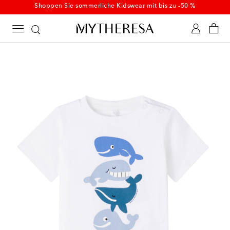
Shoppen Sie sommerliche Kidswear mit bis zu -50 %