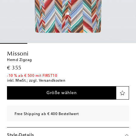
Missoni
Hemd Zigzag
original price
€ 355
-10 % ab € 500 mit FIRST10
inkl. MwSt.; zzgl. Versandkosten
Größe wählen
Free Shipping ab € 400 Bestellwert
Style-Details