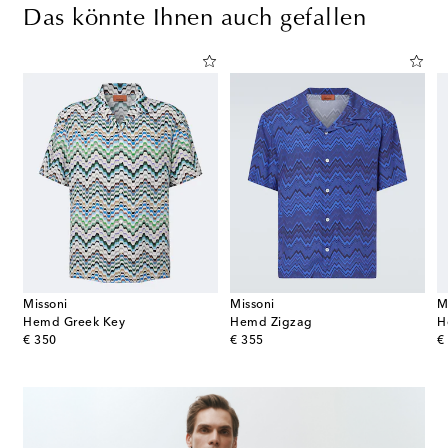
Das könnte Ihnen auch gefallen
Missoni
Missoni
M
Hemd Greek Key
Hemd Zigzag
H
original price
original price
or
€ 350
€ 355
€