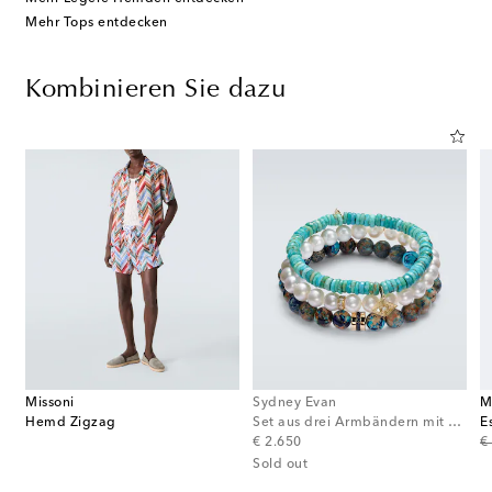
Mehr Tops entdecken
Kombinieren Sie dazu
Missoni
Sydney Evan
M
Hemd Zigzag
Set aus drei Armbändern mit 14kt Gelbgold und Edelsteinen
original price
or
€ 2.650
€
Sold out