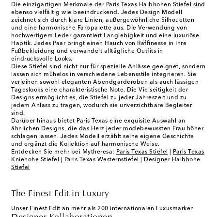
Die einzigartigen Merkmale der Paris Texas Halbhohen Stiefel sind
ebenso vielfältig wie beeindruckend. Jedes Design Modell
zeichnet sich durch klare Linien, außergewöhnliche Silhouetten
und eine harmonische Farbpalette aus. Die Verwendung von
hochwertigem Leder garantiert Langlebigkeit und eine luxuriöse
Haptik. Jedes Paar bringt einen Hauch von Raffinesse in Ihre
Fußbekleidung und verwandelt alltägliche Outfits in
eindrucksvolle Looks.
Diese Stiefel sind nicht nur für spezielle Anlässe geeignet, sondern
lassen sich mühelos in verschiedene Lebensstile integrieren. Sie
verleihen sowohl eleganten Abendgarderoben als auch lässigen
Tageslooks eine charakteristische Note. Die Vielseitigkeit der
Designs ermöglicht es, die Stiefel zu jeder Jahreszeit und zu
jedem Anlass zu tragen, wodurch sie unverzichtbare Begleiter
sind.
Darüber hinaus bietet Paris Texas eine exquisite Auswahl an
ähnlichen Designs, die das Herz jeder modebewussten Frau höher
schlagen lassen. Jedes Modell erzählt seine eigene Geschichte
und ergänzt die Kollektion auf harmonische Weise.
Entdecken Sie mehr bei Mytheresa:
Paris Texas Stiefel
|
Paris Texas
Kniehohe Stiefel
|
Paris Texas Westernstiefel
|
Designer Halbhohe
Stiefel
The Finest Edit in Luxury
Unser Finest Edit an mehr als 200 internationalen Luxusmarken