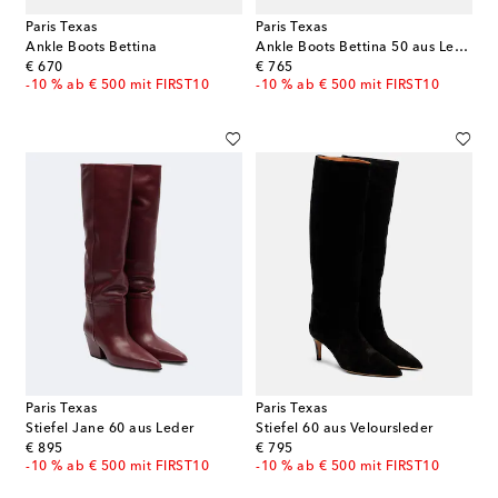
Paris Texas
Paris Texas
Ankle Boots Bettina
Ankle Boots Bettina 50 aus Leder
original price
original price
€ 670
€ 765
-10 % ab € 500 mit FIRST10
-10 % ab € 500 mit FIRST10
Paris Texas
Paris Texas
Stiefel Jane 60 aus Leder
Stiefel 60 aus Veloursleder
original price
original price
€ 895
€ 795
-10 % ab € 500 mit FIRST10
-10 % ab € 500 mit FIRST10