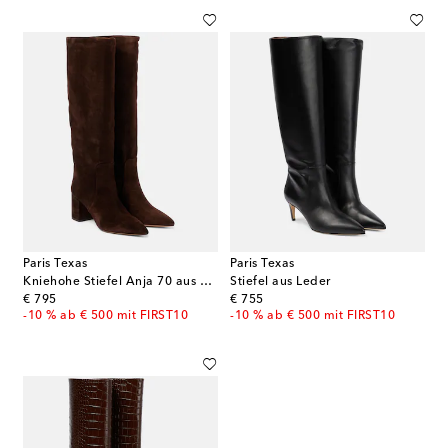
Paris Texas
Paris Texas
Kniehohe Stiefel Anja 70 aus Veloursleder
Stiefel aus Leder
original price
original price
€ 795
€ 755
-10 % ab € 500 mit FIRST10
-10 % ab € 500 mit FIRST10